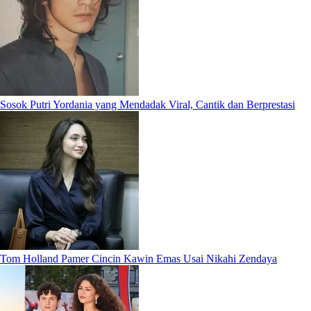
Sosok Putri Yordania yang Mendadak Viral, Cantik dan Berprestasi
Tom Holland Pamer Cincin Kawin Emas Usai Nikahi Zendaya