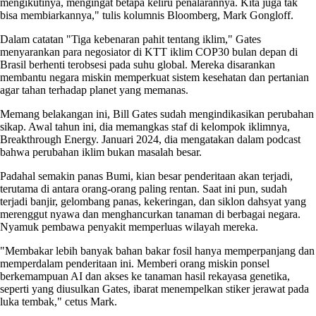
mengikutinya, mengingat betapa keliru penalarannya. Kita juga tak
bisa membiarkannya," tulis kolumnis Bloomberg, Mark Gongloff.
Dalam catatan "Tiga kebenaran pahit tentang iklim," Gates
menyarankan para negosiator di KTT iklim COP30 bulan depan di
Brasil berhenti terobsesi pada suhu global. Mereka disarankan
membantu negara miskin memperkuat sistem kesehatan dan pertanian
agar tahan terhadap planet yang memanas.
Memang belakangan ini, Bill Gates sudah mengindikasikan perubahan
sikap. Awal tahun ini, dia memangkas staf di kelompok iklimnya,
Breakthrough Energy. Januari 2024, dia mengatakan dalam podcast
bahwa perubahan iklim bukan masalah besar.
Padahal semakin panas Bumi, kian besar penderitaan akan terjadi,
terutama di antara orang-orang paling rentan. Saat ini pun, sudah
terjadi banjir, gelombang panas, kekeringan, dan siklon dahsyat yang
merenggut nyawa dan menghancurkan tanaman di berbagai negara.
Nyamuk pembawa penyakit memperluas wilayah mereka.
"Membakar lebih banyak bahan bakar fosil hanya memperpanjang dan
memperdalam penderitaan ini. Memberi orang miskin ponsel
berkemampuan AI dan akses ke tanaman hasil rekayasa genetika,
seperti yang diusulkan Gates, ibarat menempelkan stiker jerawat pada
luka tembak," cetus Mark.