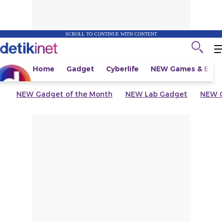
SCROLL TO CONTINUE WITH CONTENT
Home
Gadget
Cyberlife
NEW
Games & Espo
NEW
Gadget of the Month
NEW
Lab Gadget
NEW
G