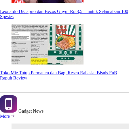
Leonardo DiCaprio dan Bezos Guyur Rp 3,5 T untuk Selamatkan 100
Spesies
Toko Mie Tutup Permanen dan Bagi Resep Rahasia: Bisnis FnB
Rapuh Review
Gadget
News
More