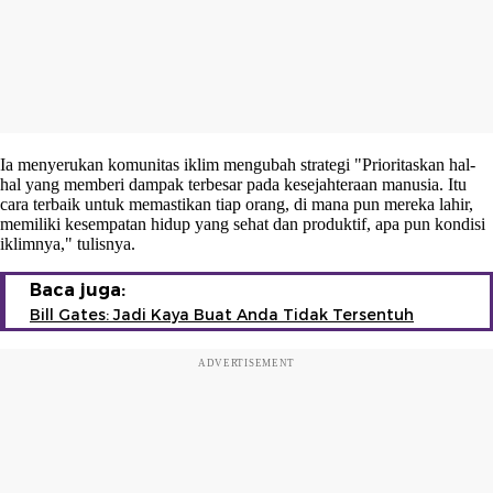
Ia menyerukan komunitas iklim mengubah strategi "Prioritaskan hal-
hal yang memberi dampak terbesar pada kesejahteraan manusia. Itu
cara terbaik untuk memastikan tiap orang, di mana pun mereka lahir,
memiliki kesempatan hidup yang sehat dan produktif, apa pun kondisi
iklimnya," tulisnya.
Baca juga:
Bill Gates: Jadi Kaya Buat Anda Tidak Tersentuh
ADVERTISEMENT