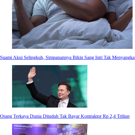
Suami Akui Selingkuh, Simpanannya Bikin Sang Istri Tak Menyangka
Orang Terkaya Dunia Dituduh Tak Bayar Kontraktor Rp 2,4 Triliun