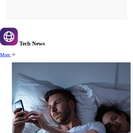
Tech
News
More