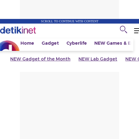
SCROLL TO CONTINUE WITH CONTENT
Home
Gadget
Cyberlife
NEW
Games & Espo
NEW
Gadget of the Month
NEW
Lab Gadget
NEW
G