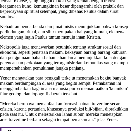
Jemaat Kolose, yang tinggal di kota yang kental dengan tradisi
keagamaan kuno, kemungkinan besar dipengaruhi oleh praktik dan
kepercayaan spiritual setempat, yang dibahas Paulus dalam surat-
suratnya.
Kehadiran benda-benda dan jimat mistis menunjukkan bahwa konsep
perlindungan, ritual, dan sihir merupakan hal yang lumrah, elemen-
elemen yang ingin Paulus tuntun menuju iman Kristen.
Nekropolis juga menawarkan petunjuk tentang struktur sosial dan
ekonomi, seperti penataan makam, kekayaan barang-barang kuburan
dan penggunaan bahan-bahan tahan lama menunjukkan kota dengan
perencanaan perkotaan yang terorganisir dan komunitas yang mampu
mempertahankan pemukiman jangka panjang.
Yener mengatakan para penggali terkejut menemukan begitu banyak
makam berdampingan di area yang begitu sempit. Pemakaman ini
menggambarkan bagaimana manusia purba memanfaatkan 'keunikan'
fitur geologi dan topografi daerah tersebut.
"Mereka berupaya memanfaatkan formasi batuan travertine secara
efisien, karena pertanian, khususnya produksi biji-bijian, dipraktikkan
pada saat itu. Untuk melestarikan lahan subur, mereka menetapkan
area travertine berbatu sebagai tempat pemakaman," jelas Yener.