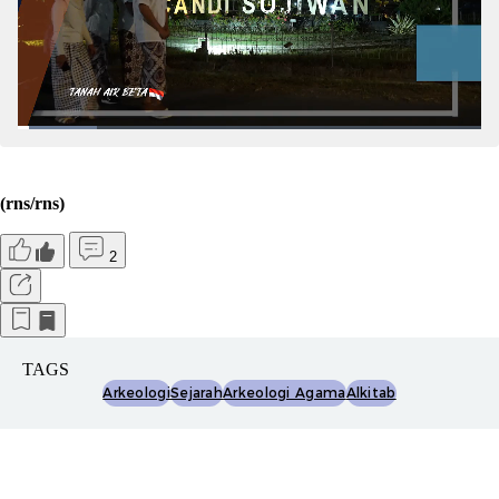
(rns/rns)
2
TAGS
Arkeologi
Sejarah
Arkeologi Agama
Alkitab