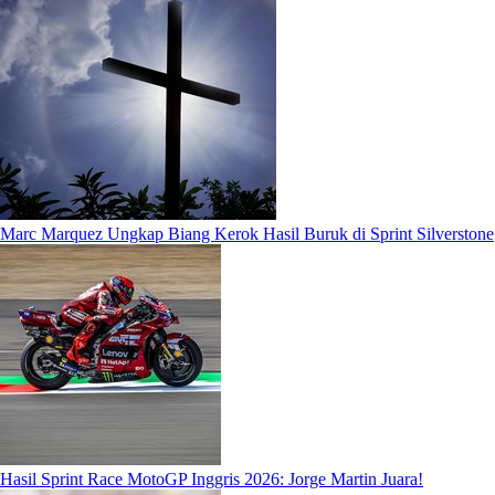
Marc Marquez Ungkap Biang Kerok Hasil Buruk di Sprint Silverstone
Hasil Sprint Race MotoGP Inggris 2026: Jorge Martin Juara!