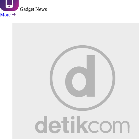
Gadget
News
More