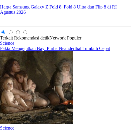
Harga Samsung Galaxy Z Fold 8, Fold 8 Ultra dan Flip 8 di RI
Agustus 2026
Terkait
Rekomendasi
detikNetwork
Populer
Science
Fakta Mengejutkan Bayi Purba Neanderthal Tumbuh Cepat
Science