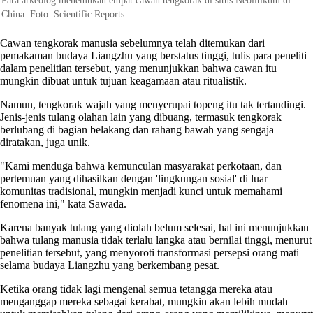
Para arkeolog menemukan empat cawan tengkorak di situs Neolitikum di
China. Foto: Scientific Reports
Cawan tengkorak manusia sebelumnya telah ditemukan dari
pemakaman budaya Liangzhu yang berstatus tinggi, tulis para peneliti
dalam penelitian tersebut, yang menunjukkan bahwa cawan itu
mungkin dibuat untuk tujuan keagamaan atau ritualistik.
Namun, tengkorak wajah yang menyerupai topeng itu tak tertandingi.
Jenis-jenis tulang olahan lain yang dibuang, termasuk tengkorak
berlubang di bagian belakang dan rahang bawah yang sengaja
diratakan, juga unik.
"Kami menduga bahwa kemunculan masyarakat perkotaan, dan
pertemuan yang dihasilkan dengan 'lingkungan sosial' di luar
komunitas tradisional, mungkin menjadi kunci untuk memahami
fenomena ini," kata Sawada.
Karena banyak tulang yang diolah belum selesai, hal ini menunjukkan
bahwa tulang manusia tidak terlalu langka atau bernilai tinggi, menurut
penelitian tersebut, yang menyoroti transformasi persepsi orang mati
selama budaya Liangzhu yang berkembang pesat.
Ketika orang tidak lagi mengenal semua tetangga mereka atau
menganggap mereka sebagai kerabat, mungkin akan lebih mudah