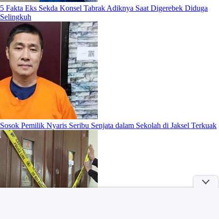
5 Fakta Eks Sekda Konsel Tabrak Adiknya Saat Digerebek Diduga
Selingkuh
Sosok Pemilik Nyaris Seribu Senjata dalam Sekolah di Jaksel Terkuak