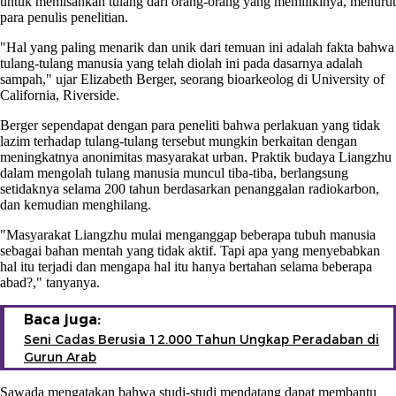
untuk memisahkan tulang dari orang-orang yang memilikinya, menurut
para penulis penelitian.
"Hal yang paling menarik dan unik dari temuan ini adalah fakta bahwa
tulang-tulang manusia yang telah diolah ini pada dasarnya adalah
sampah," ujar Elizabeth Berger, seorang bioarkeolog di University of
California, Riverside.
Berger sependapat dengan para peneliti bahwa perlakuan yang tidak
lazim terhadap tulang-tulang tersebut mungkin berkaitan dengan
meningkatnya anonimitas masyarakat urban. Praktik budaya Liangzhu
dalam mengolah tulang manusia muncul tiba-tiba, berlangsung
setidaknya selama 200 tahun berdasarkan penanggalan radiokarbon,
dan kemudian menghilang.
"Masyarakat Liangzhu mulai menganggap beberapa tubuh manusia
sebagai bahan mentah yang tidak aktif. Tapi apa yang menyebabkan
hal itu terjadi dan mengapa hal itu hanya bertahan selama beberapa
abad?," tanyanya.
Baca juga:
Seni Cadas Berusia 12.000 Tahun Ungkap Peradaban di
Gurun Arab
Sawada mengatakan bahwa studi-studi mendatang dapat membantu