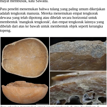
mayat membusuk, kata Sawada.
Para peneliti menemukan bahwa tulang yang paling umum dikerjakan
adalah tengkorak manusia. Mereka menemukan empat tengkorak
dewasa yang telah dipotong atau dibelah secara horizontal untuk
membentuk 'mangkuk tengkorak', dan empat tengkorak lainnya yang
dibelah dari atas ke bawah untuk membentuk objek seperti kerangka
topeng.