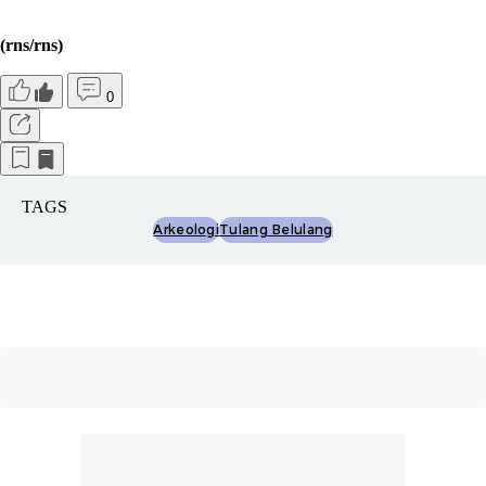
(rns/rns)
0
TAGS
Arkeologi
Tulang Belulang