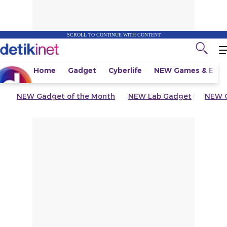
SCROLL TO CONTINUE WITH CONTENT
Home
Gadget
Cyberlife
NEW
Games & Espo
NEW
Gadget of the Month
NEW
Lab Gadget
NEW
G