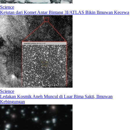
Science
Kejutan dari Komet Antar Bintang 3I/ATLAS Bikin Ilmuwan Kecewa
Science
Ledakan Kosmik Aneh Muncul di Luar Bima Sakti, Ilmuwan
Kebingungan