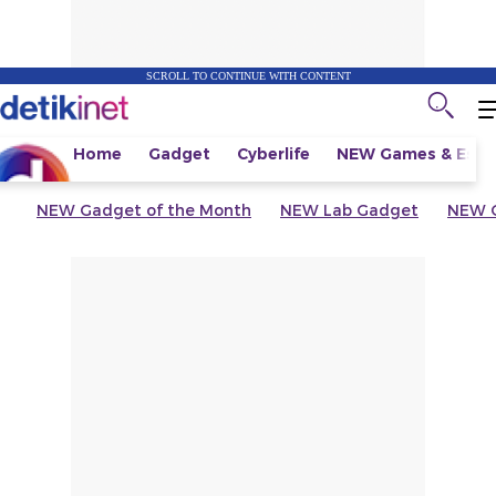
SCROLL TO CONTINUE WITH CONTENT
Home
Gadget
Cyberlife
NEW
Games & Espo
NEW
Gadget of the Month
NEW
Lab Gadget
NEW
G