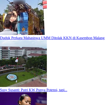
Duduk Perkara Mahasiswa UMM Ditolak KKN di Kasembon Malang
Susy Susanti: Putri KW Punya Potensi, tapi...