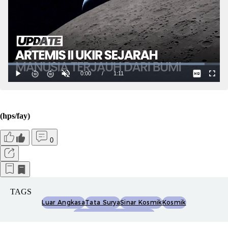
(hps/fay)
0
TAGS
Luar Angkasa
Tata Surya
Sinar Kosmik
Kosmik
Fantastic Four First Steps