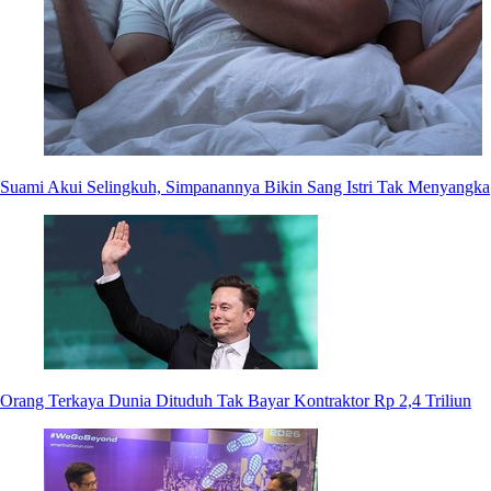
Suami Akui Selingkuh, Simpanannya Bikin Sang Istri Tak Menyangka
Orang Terkaya Dunia Dituduh Tak Bayar Kontraktor Rp 2,4 Triliun