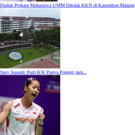
Duduk Perkara Mahasiswa UMM Ditolak KKN di Kasembon Malang
Susy Susanti: Putri KW Punya Potensi, tapi...