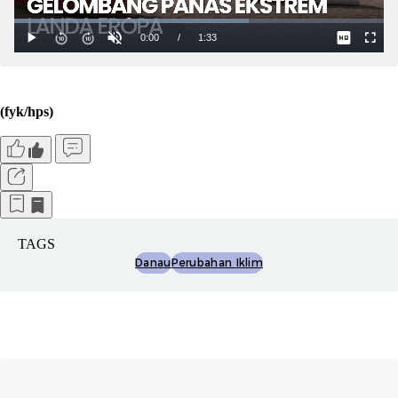
(fyk/hps)
TAGS
Danau
Perubahan Iklim