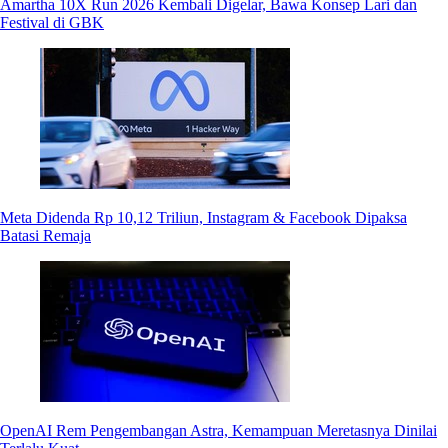
Amartha 10X Run 2026 Kembali Digelar, Bawa Konsep Lari dan
Festival di GBK
Meta Didenda Rp 10,12 Triliun, Instagram & Facebook Dipaksa
Batasi Remaja
OpenAI Rem Pengembangan Astra, Kemampuan Meretasnya Dinilai