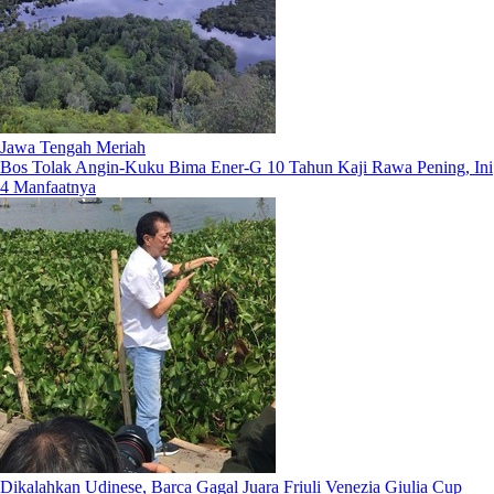
Jawa Tengah Meriah
Bos Tolak Angin-Kuku Bima Ener-G 10 Tahun Kaji Rawa Pening, Ini
4 Manfaatnya
Dikalahkan Udinese, Barca Gagal Juara Friuli Venezia Giulia Cup