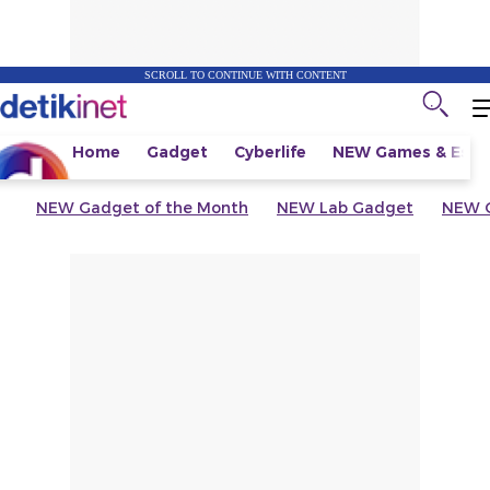
SCROLL TO CONTINUE WITH CONTENT
Home
Gadget
Cyberlife
NEW
Games & Espo
NEW
Gadget of the Month
NEW
Lab Gadget
NEW
G