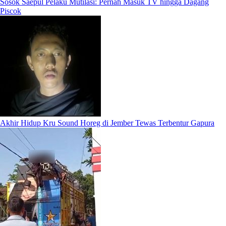
Sosok Saepul Pelaku Mutilasi: Pernah Masuk TV hingga Dagang
Piscok
Akhir Hidup Kru Sound Horeg di Jember Tewas Terbentur Gapura