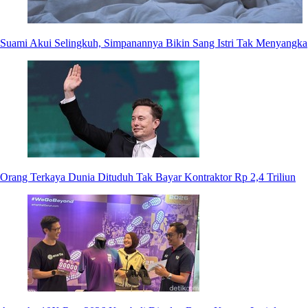
Suami Akui Selingkuh, Simpanannya Bikin Sang Istri Tak Menyangka
Orang Terkaya Dunia Dituduh Tak Bayar Kontraktor Rp 2,4 Triliun