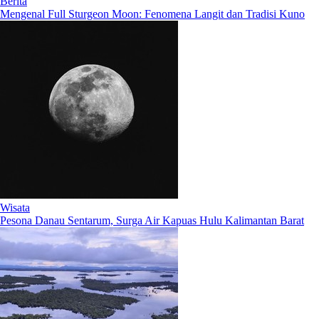
Berita
Mengenal Full Sturgeon Moon: Fenomena Langit dan Tradisi Kuno
Wisata
Pesona Danau Sentarum, Surga Air Kapuas Hulu Kalimantan Barat