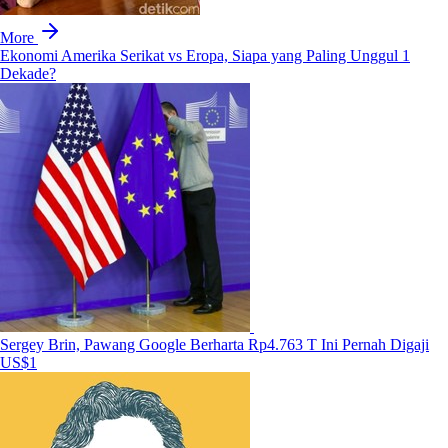
More
Ekonomi Amerika Serikat vs Eropa, Siapa yang Paling Unggul 1
Dekade?
Sergey Brin, Pawang Google Berharta Rp4.763 T Ini Pernah Digaji
US$1