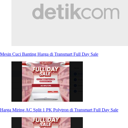
Mesin Cuci Banting Harga di Transmart Full Day Sale
Harga Miring AC Split 1 PK Polytron di Transmart Full Day Sale