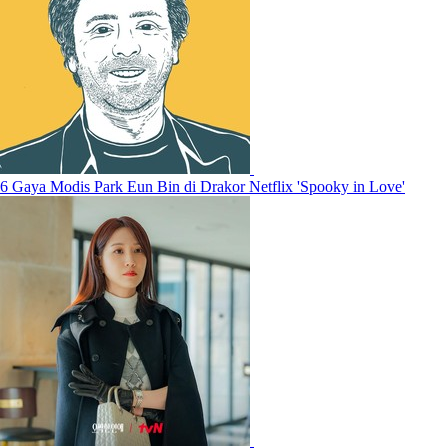
6 Gaya Modis Park Eun Bin di Drakor Netflix 'Spooky in Love'