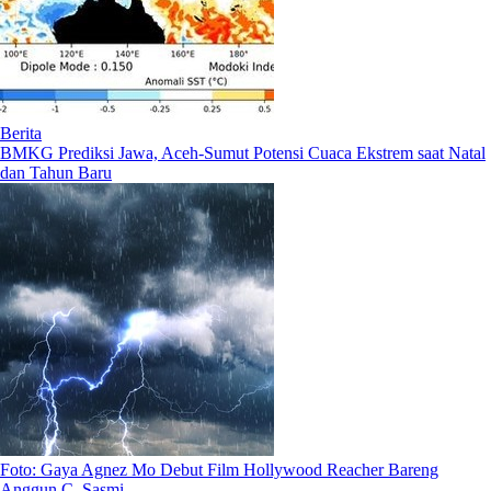
Berita
BMKG Prediksi Jawa, Aceh-Sumut Potensi Cuaca Ekstrem saat Natal
dan Tahun Baru
Foto: Gaya Agnez Mo Debut Film Hollywood Reacher Bareng
Anggun C. Sasmi