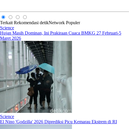
Terkait
Rekomendasi
detikNetwork
Populer
Science
Hujan Masih Dominan, Ini Prakiraan Cuaca BMKG 27 Februari-5
Maret 2026
Science
El Nino 'Godzilla' 2026 Diprediksi Picu Kemarau Ekstrem di RI