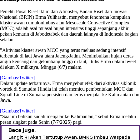
Peneliti Pusat Riset Iklim dan Atmosfer, Badan Riset dan Inovasi
Nasional (BRIN) Erma Yulihastin, menyebut fenomena kumpulan
klaster awan cumulonimbus atau Mesoscale Convective Complex
(MCC) adalah asal muasal hujan intensitas tinggi sepanjang akhir
pekan kemarin di Jabodetabek dan daerah lainnya di Indonesia bagian
selatan.
"Aktivitas klaster awan MCC yang terus meluas sedang intensif
terbentuk di laut Jawa utara Jateng-Jatim. Menimbulkan hujan deras
angin kencang dan gelombang tinggi di laut," tulis Erma dalam tweet
di akun X miliknya, Minggu (6/7) malam.
[Gambas:Twitter]
Dalam update terbarunya, Erma menyebut efek dari aktivitas siklonik
vortek di Samudra Hindia ini telah memicu pembentukan MCC dan
Squall Line di Sumatra persisten dan terus menjalar ke Kalimantan dan
Jawa.
[Gambas:Twitter]
"Saat ini bahkan sudah menjalar ke Kalimantan," sebut Erma melalui
pesan singkat pada Senin (7/7/2025) pagi.
Baca juga:
Langit RI Akan Tertutup Awan, BMKG Imbau Waspada