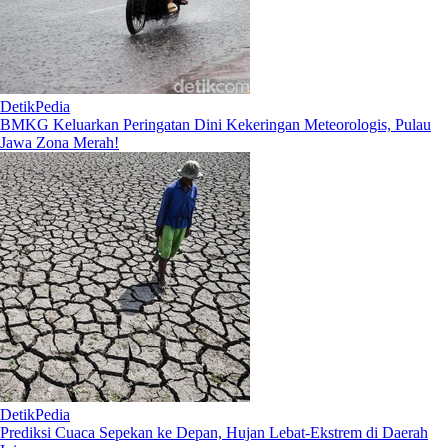
DetikPedia
BMKG Keluarkan Peringatan Dini Kekeringan Meteorologis, Pulau
Jawa Zona Merah!
DetikPedia
Prediksi Cuaca Sepekan ke Depan, Hujan Lebat-Ekstrem di Daerah