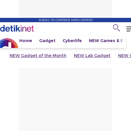
SCROLL TO CONTINUE WITH CONTENT
Home
Gadget
Cyberlife
NEW
Games & Espo
NEW
Gadget of the Month
NEW
Lab Gadget
NEW
G