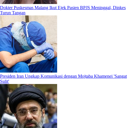
Dokter Puskesmas Malang Ikut Ejek Pasien BPJS Meninggal, Dinkes
Turun Tangan
Presiden Iran Ungkap Komunikasi dengan Mojtaba Khamenei 'Sangat
Sulit'