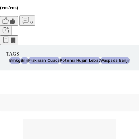
(rns/rns)
0
TAGS
Bmkg
Brin
Prakiraan Cuaca
Potensi Hujan Lebat
Waspada Banjir