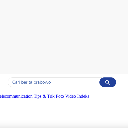
Cancel
Yang sedang ramai dicari
elecommunication
Tips & Trik
Foto
Video
Indeks
#1
ketik
#2
bromo
#3
streaming motogp