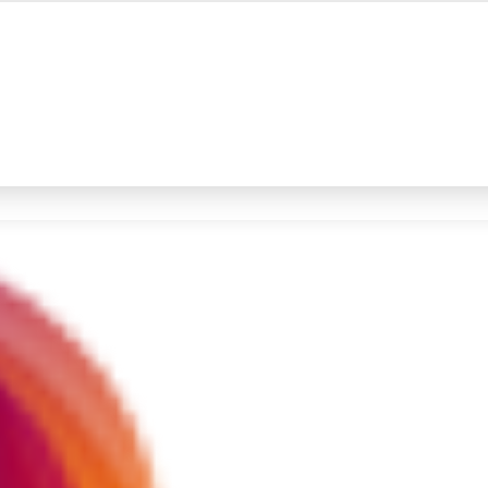
#4
prabowo
#5
data live draw sgp
Promoted
Terakhir yang dicari
Loading...