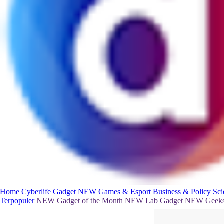
Home
Cyberlife
Gadget
NEW
Games & Esport
Business & Policy
Sc
Terpopuler
NEW
Gadget of the Month
NEW
Lab Gadget
NEW
Geeks