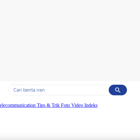
Cancel
Yang sedang ramai dicari
elecommunication
Tips & Trik
Foto
Video
Indeks
#1
piala presiden 2026
#2
prabowo
#3
iran