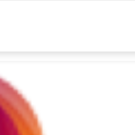
#4
gempa hari ini
Promoted
Terakhir yang dicari
Loading...