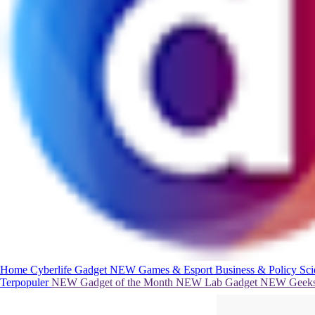
Home
Cyberlife
Gadget
NEW
Games & Esport
Business & Policy
Sc
Terpopuler
NEW
Gadget of the Month
NEW
Lab Gadget
NEW
Geeks