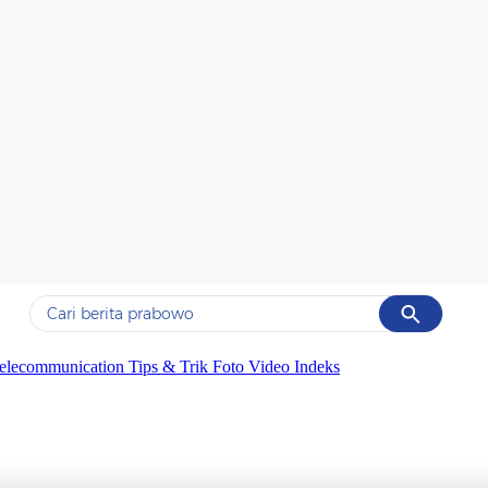
Cancel
Yang sedang ramai dicari
elecommunication
Tips & Trik
Foto
Video
Indeks
#1
data live draw sgp
#2
kebakaran
#3
prabowo