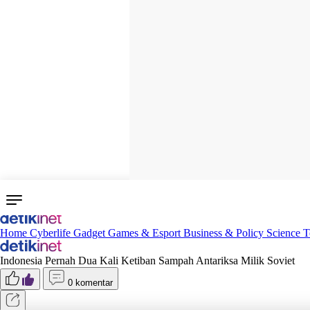
Home
Cyberlife
Gadget
Games & Esport
Business & Policy
Science
T
Indonesia Pernah Dua Kali Ketiban Sampah Antariksa Milik Soviet
0 komentar