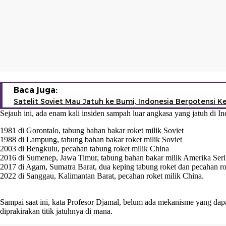
Baca juga:
Satelit Soviet Mau Jatuh ke Bumi, Indonesia Berpotensi K
Sejauh ini, ada enam kali insiden sampah luar angkasa yang jatuh di 
1981 di Gorontalo, tabung bahan bakar roket milik Soviet
1988 di Lampung, tabung bahan bakar roket milik Soviet
2003 di Bengkulu, pecahan tabung roket milik China
2016 di Sumenep, Jawa Timur, tabung bahan bakar milik Amerika Seri
2017 di Agam, Sumatra Barat, dua keping tabung roket dan pecahan ro
2022 di Sanggau, Kalimantan Barat, pecahan roket milik China.
Sampai saat ini, kata Profesor Djamal, belum ada mekanisme yang da
diprakirakan titik jatuhnya di mana.