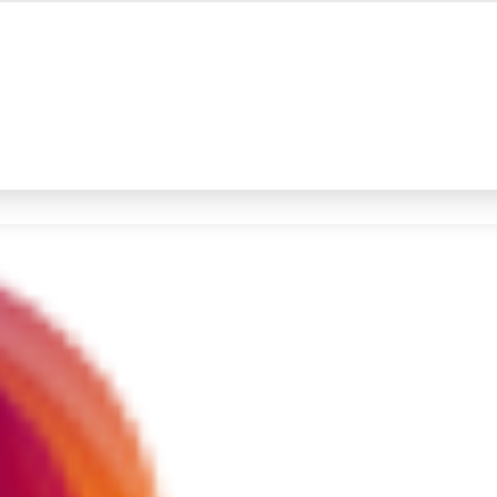
#4
iran
#5
gempa hari ini
Promoted
Terakhir yang dicari
Loading...