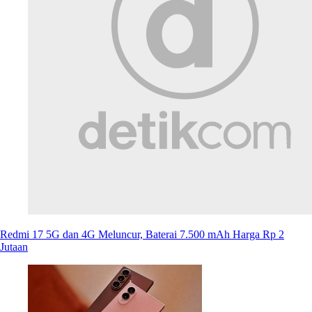
Redmi 17 5G dan 4G Meluncur, Baterai 7.500 mAh Harga Rp 2
Jutaan