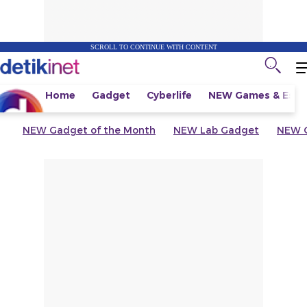
SCROLL TO CONTINUE WITH CONTENT
Home
Gadget
Cyberlife
NEW
Games & Espo
NEW
Gadget of the Month
NEW
Lab Gadget
NEW
G