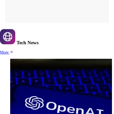
Tech
News
More