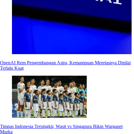
OpenAI Rem Pengembangan Astra, Kemampuan Meretasnya Dinilai
Terlalu Kuat
Timnas Indonesia Tersingkir, Wasit vs Singapura Bikin Warganet
Murka