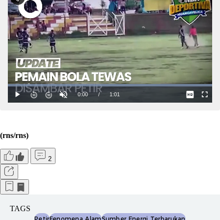
(rns/rns)
2
TAGS
Petir
Fenomena Alam
Sumber Energi Terbarukan