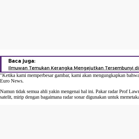
Baca juga:
Ilmuwan Temukan Kerangka Mengejutkan Tersembunyi di 
"Ketika kami memperbesar gambar, kami akan mengungkapkan bahwa di 
Euro News.
Namun tidak semua ahli yakin mengenai hal ini. Pakar radar Prof Law
satelit, mirip dengan bagaimana radar sonar digunakan untuk memetak