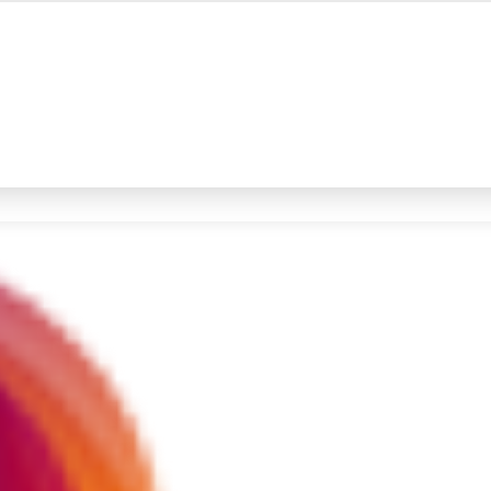
#4
iran
#5
gempa hari ini
Promoted
Terakhir yang dicari
Loading...