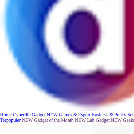
Home
Cyberlife
Gadget
NEW
Games & Esport
Business & Policy
Sc
Terpopuler
NEW
Gadget of the Month
NEW
Lab Gadget
NEW
Geeks