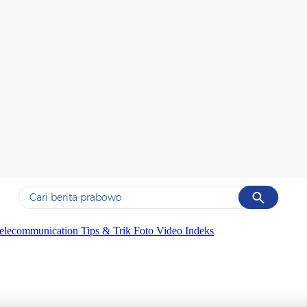
Cancel
Yang sedang ramai dicari
elecommunication
Tips & Trik
Foto
Video
Indeks
#1
data live draw sgp
#2
kebakaran
#3
prabowo