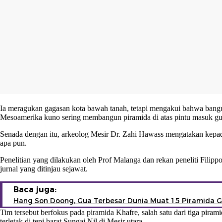
Ia meragukan gagasan kota bawah tanah, tetapi mengakui bahwa bang
Mesoamerika kuno sering membangun piramida di atas pintu masuk gu
Senada dengan itu, arkeolog Mesir Dr. Zahi Hawass mengatakan kepada
apa pun.
Penelitian yang dilakukan oleh Prof Malanga dan rekan peneliti Filip
jurnal yang ditinjau sejawat.
Baca juga:
Hang Son Doong, Gua Terbesar Dunia Muat 15 Piramida G
Tim tersebut berfokus pada piramida Khafre, salah satu dari tiga pira
terletak di tepi barat Sungai Nil di Mesir utara.