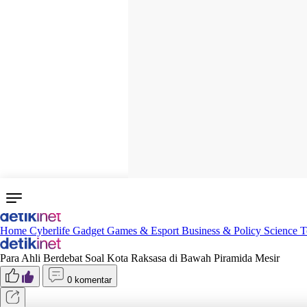
Home
Cyberlife
Gadget
Games & Esport
Business & Policy
Science
T
Para Ahli Berdebat Soal Kota Raksasa di Bawah Piramida Mesir
0 komentar