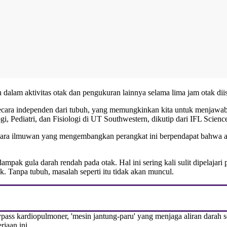
n dalam aktivitas otak dan pengukuran lainnya selama lima jam otak dii
ecara independen dari tubuh, yang memungkinkan kita untuk menjawab 
i, Pediatri, dan Fisiologi di UT Southwestern, dikutip dari IFL Scienc
ut, para ilmuwan yang mengembangkan perangkat ini berpendapat bahwa
mpak gula darah rendah pada otak. Hal ini sering kali sulit dipelaja
 Tanpa tubuh, masalah seperti itu tidak akan muncul.
bypass kardiopulmoner, 'mesin jantung-paru' yang menjaga aliran darah 
rjaan ini.