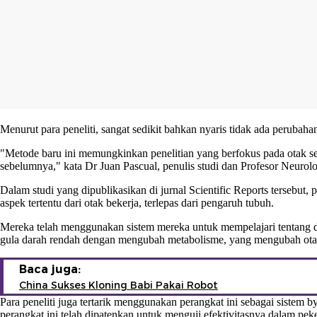
Menurut para peneliti, sangat sedikit bahkan nyaris tidak ada perubaha
"Metode baru ini memungkinkan penelitian yang berfokus pada otak s
sebelumnya," kata Dr Juan Pascual, penulis studi dan Profesor Neurolog
Dalam studi yang dipublikasikan di jurnal Scientific Reports terseb
aspek tertentu dari otak bekerja, terlepas dari pengaruh tubuh.
Mereka telah menggunakan sistem mereka untuk mempelajari tentang da
gula darah rendah dengan mengubah metabolisme, yang mengubah otak.
Baca juga:
China Sukses Kloning Babi Pakai Robot
Para peneliti juga tertarik menggunakan perangkat ini sebagai sistem 
perangkat ini telah dipatenkan untuk menguji efektivitasnya dalam peke