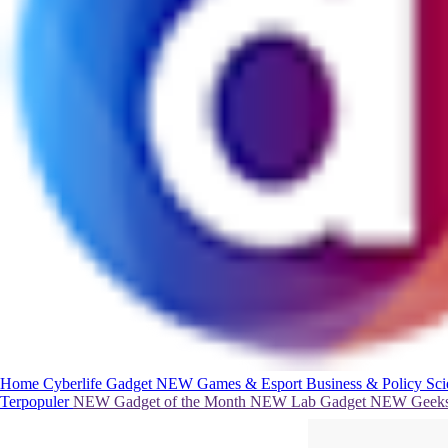
Home
Cyberlife
Gadget
NEW
Games & Esport
Business & Policy
Sc
Terpopuler
NEW
Gadget of the Month
NEW
Lab Gadget
NEW
Geeks