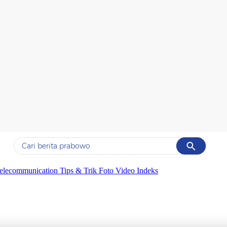
Cancel
Yang sedang ramai dicari
elecommunication
Tips & Trik
Foto
Video
Indeks
#1
data live draw sgp
#2
kebakaran
#3
prabowo