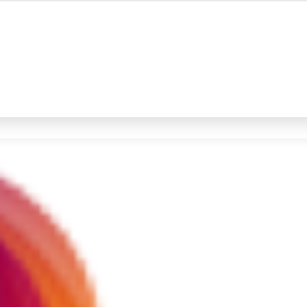
#4
iran
#5
gempa hari ini
Promoted
Terakhir yang dicari
Loading...