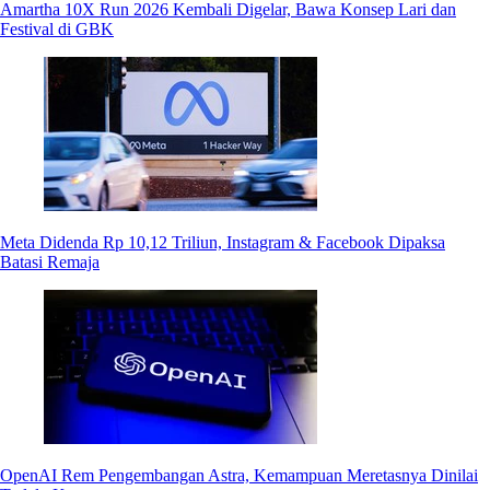
Amartha 10X Run 2026 Kembali Digelar, Bawa Konsep Lari dan
Festival di GBK
Meta Didenda Rp 10,12 Triliun, Instagram & Facebook Dipaksa
Batasi Remaja
OpenAI Rem Pengembangan Astra, Kemampuan Meretasnya Dinilai