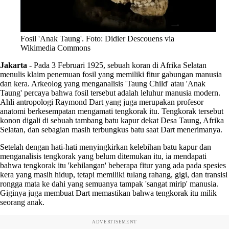
Fosil 'Anak Taung'. Foto: Didier Descouens via
Wikimedia Commons
Jakarta
-
Pada 3 Februari 1925, sebuah koran di Afrika Selatan
menulis klaim penemuan fosil yang memiliki fitur gabungan manusia
dan kera. Arkeolog yang menganalisis 'Taung Child' atau 'Anak
Taung' percaya bahwa fosil tersebut adalah leluhur manusia modern.
Ahli antropologi Raymond Dart yang juga merupakan profesor
anatomi berkesempatan mengamati tengkorak itu. Tengkorak tersebut
konon digali di sebuah tambang batu kapur dekat Desa Taung, Afrika
Selatan, dan sebagian masih terbungkus batu saat Dart menerimanya.
Setelah dengan hati-hati menyingkirkan kelebihan batu kapur dan
menganalisis tengkorak yang belum ditemukan itu, ia mendapati
bahwa tengkorak itu 'kehilangan' beberapa fitur yang ada pada spesies
kera yang masih hidup, tetapi memiliki tulang rahang, gigi, dan transisi
rongga mata ke dahi yang semuanya tampak 'sangat mirip' manusia.
Giginya juga membuat Dart memastikan bahwa tengkorak itu milik
seorang anak.
ADVERTISEMENT