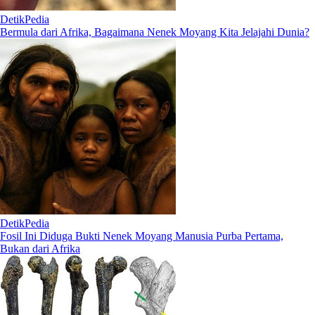
DetikPedia
Bermula dari Afrika, Bagaimana Nenek Moyang Kita Jelajahi Dunia?
DetikPedia
Fosil Ini Diduga Bukti Nenek Moyang Manusia Purba Pertama,
Bukan dari Afrika