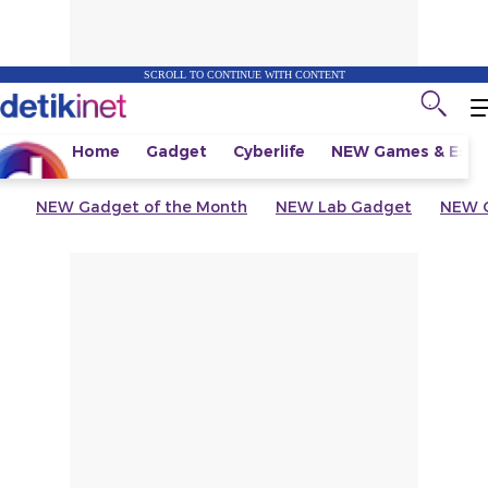
SCROLL TO CONTINUE WITH CONTENT
Home
Gadget
Cyberlife
NEW
Games & Espo
NEW
Gadget of the Month
NEW
Lab Gadget
NEW
G