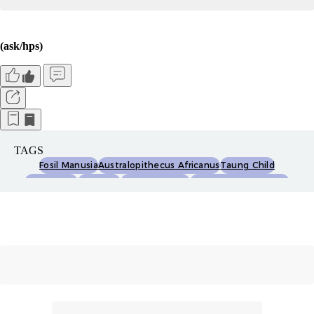
(ask/hps)
TAGS
Fosil Manusia
Australopithecus Africanus
Taung Child
Antropologi
Arkeologi
Tengkorak Fosil
Penemuan Arkeologis