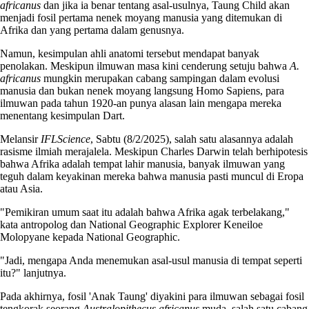
africanus
dan jika ia benar tentang asal-usulnya, Taung Child akan
menjadi fosil pertama nenek moyang manusia yang ditemukan di
Afrika dan yang pertama dalam genusnya.
Namun, kesimpulan ahli anatomi tersebut mendapat banyak
penolakan. Meskipun ilmuwan masa kini cenderung setuju bahwa
A.
africanus
mungkin merupakan cabang sampingan dalam evolusi
manusia dan bukan nenek moyang langsung Homo Sapiens, para
ilmuwan pada tahun 1920-an punya alasan lain mengapa mereka
menentang kesimpulan Dart.
Melansir
IFLScience
, Sabtu (8/2/2025), salah satu alasannya adalah
rasisme ilmiah merajalela. Meskipun Charles Darwin telah berhipotesis
bahwa Afrika adalah tempat lahir manusia, banyak ilmuwan yang
teguh dalam keyakinan mereka bahwa manusia pasti muncul di Eropa
atau Asia.
"Pemikiran umum saat itu adalah bahwa Afrika agak terbelakang,"
kata antropolog dan National Geographic Explorer Keneiloe
Molopyane kepada National Geographic.
"Jadi, mengapa Anda menemukan asal-usul manusia di tempat seperti
itu?" lanjutnya.
Pada akhirnya, fosil 'Anak Taung' diyakini para ilmuwan sebagai fosil
tengkorak seorang
Australopithecus africanus
muda, salah satu cabang