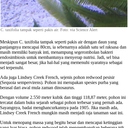
C. taxifolia tampak seperti pakis air. Foto: via Science Alert
Meskipun C. taxifolia tampak seperti pakis air dengan daun yang
panjangnya mencapai 80cm, ia sebenarnya adalah satu sel raksasa dan
masih memiliki banyak inti, menampung segerombolan bakteri
endosimbiosis untuk membantunya menyerap nutrisi. Jadi, sel bisa
menjadi sangat besar, jika hal-hal yang memenuhi syaratnya sebagai
sel terpenuhi.
Ada juga Lindsey Creek French, sejenis pohon redwood pesisir
(Sequoia sempervirens). Pohon ini merupakan spesies purba yang
berasal dari awal mula zaman dinosaurus.
Dengan volume 2.550 meter kubik dan tinggi 118,87 meter, pohon ini
tercatat dalam buku sejarah sebagai pohon terbesar yang pernah ada.
Sayangnya, badai menghancurkannya pada 1905. Jika masih ada,
Lindsey Creek French mungkin masih menjadi raja tanaman saat ini.
Untuk menopang massa yang begitu besar dan mencapai ketinggian
yang luar biasa, pohon redwood telah mengembangkan beberapa trik