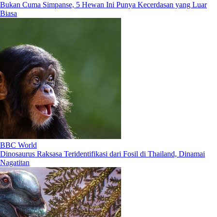
Bukan Cuma Simpanse, 5 Hewan Ini Punya Kecerdasan yang Luar
Biasa
BBC World
Dinosaurus Raksasa Teridentifikasi dari Fosil di Thailand, Dinamai
Nagatitan