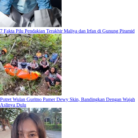
7 Fakta Pilu Pendakian Terakhir Maliya dan Irfan di Gunung Piramid
Potret Wulan Guritno Pamer Dewy Skin, Bandingkan Dengan Wajah
Aslinya Dulu