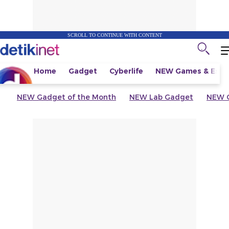
SCROLL TO CONTINUE WITH CONTENT
Home
Gadget
Cyberlife
NEW
Games & Espo
NEW
Gadget of the Month
NEW
Lab Gadget
NEW
G