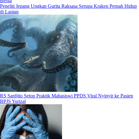
Berita
Peneliti Jepang Ungkap Gurita Raksasa Serupa Kraken Pernah Hidup
di Lautan
RS Sardjito Setop Praktik Mahasiswi PPDS Viral Nyinyir ke Pasien
BPJS Yurizal