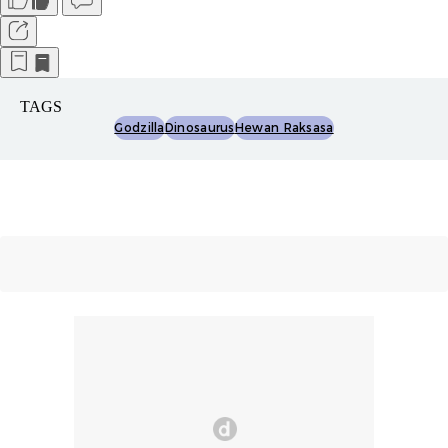
TAGS
Godzilla
Dinosaurus
Hewan Raksasa