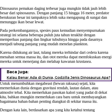
Dinosaurus pemakan daging terbesar juga mungkin tidak jauh lebih
besar dari spinosaurus. Dengan panjang 15 hingga 16 meter, predator
berukuran besar ini tampaknya lebih suka mengapung di sungai dan
menunggu ikan besar lewat.
Pada perkembangannya, spesies paus kemudian menyempurnakan
strategi ini selama beberapa puluh juta tahun terakhir dengan
memperluas panjang dan lingkar tubuhnya hingga pada dasarnya
menjadi tabung panjang yang mudah menelan plankton.
Karena didukung air laut, tulang mereka terhindar dari cedera karena
menahan semua massa itu, dan otot mereka dapat memfokuskan energi
mereka untuk menerjang dan melahap kawanan krustasea.
Baca juga:
Kalau Benar Ada di Dunia, Godzilla Jenis Dinosaurus Apa?
Untuk menumbuhkan megabeast (hewan raksasa) sejati, kita
memerlukan dunia dengan gravitasi rendah, lautan dalam, atau
atmosfer tebal. Kita memerlukan pasokan kalori yang padat di dekat
kita, bahkan mungkin memerlukan cara baru untuk membayangkan
bagaimana bahan-bahan penting diangkut di sekitar massa itu.
Dengan kata lain, berdasarkan apa yang kita ketahui tentang