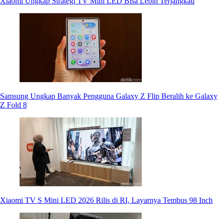
Xiaomi Ungkap Strategi TV Mini LED Bisa Lebih Terjangkau
Samsung Ungkap Banyak Pengguna Galaxy Z Flip Beralih ke Galaxy
Z Fold 8
Xiaomi TV S Mini LED 2026 Rilis di RI, Layarnya Tembus 98 Inch