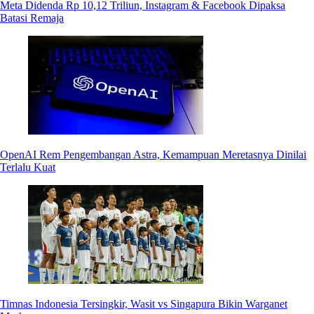
Meta Didenda Rp 10,12 Triliun, Instagram & Facebook Dipaksa
Batasi Remaja
OpenAI Rem Pengembangan Astra, Kemampuan Meretasnya Dinilai
Terlalu Kuat
Timnas Indonesia Tersingkir, Wasit vs Singapura Bikin Warganet