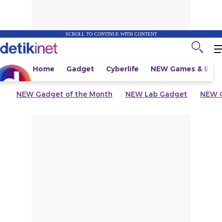
SCROLL TO CONTINUE WITH CONTENT
Home
Gadget
Cyberlife
NEW
Games & Espo
NEW
Gadget of the Month
NEW
Lab Gadget
NEW
G