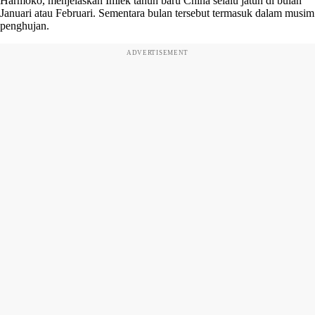
Harmoko, menjelaskan Imlek tahun baru China selalu jatuh di bulan
Januari atau Februari. Sementara bulan tersebut termasuk dalam musim
penghujan.
ADVERTISEMENT