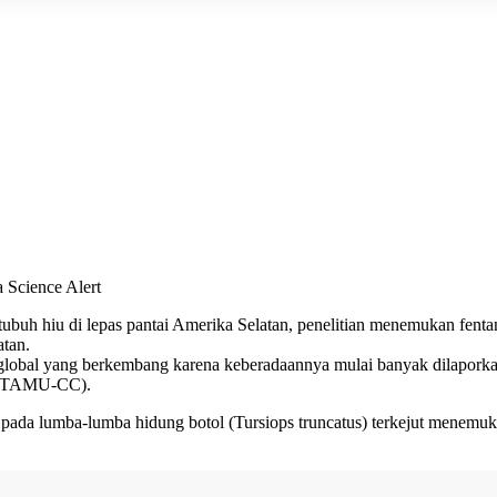
 Science Alert
tubuh hiu di lepas pantai Amerika Selatan, penelitian menemukan fent
tan.
lobal yang berkembang karena keberadaannya mulai banyak dilaporkan di
i (TAMU-CC).
pada lumba-lumba hidung botol (Tursiops truncatus) terkejut menemu