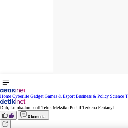
Home
Cyberlife
Gadget
Games & Esport
Business & Policy
Science
T
Duh, Lumba-lumba di Teluk Meksiko Positif Terkena Fentanyl
0 komentar