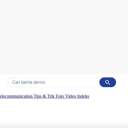
Cancel
Yang sedang ramai dicari
elecommunication
Tips & Trik
Foto
Video
Indeks
#1
gempa hari ini
#2
gempa
#3
iran