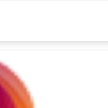
#4
demo
#5
prabowo
Promoted
Terakhir yang dicari
Loading...