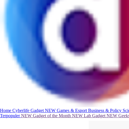
Home
Cyberlife
Gadget
NEW
Games & Esport
Business & Policy
Sc
Terpopuler
NEW
Gadget of the Month
NEW
Lab Gadget
NEW
Geeks