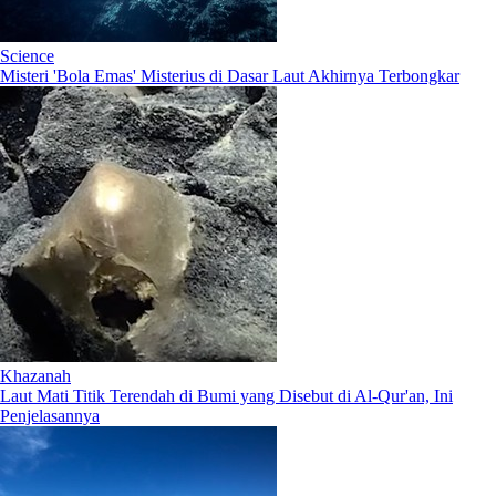
Science
Misteri 'Bola Emas' Misterius di Dasar Laut Akhirnya Terbongkar
Khazanah
Laut Mati Titik Terendah di Bumi yang Disebut di Al-Qur'an, Ini
Penjelasannya