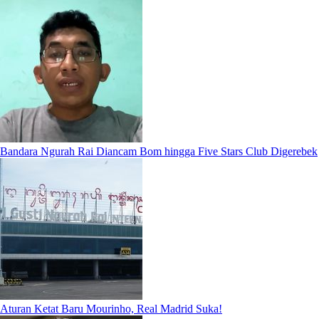
Bandara Ngurah Rai Diancam Bom hingga Five Stars Club Digerebek
Aturan Ketat Baru Mourinho, Real Madrid Suka!