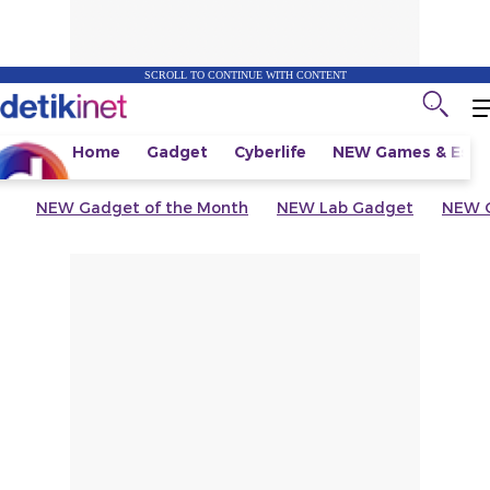
SCROLL TO CONTINUE WITH CONTENT
Home
Gadget
Cyberlife
NEW
Games & Espo
NEW
Gadget of the Month
NEW
Lab Gadget
NEW
G