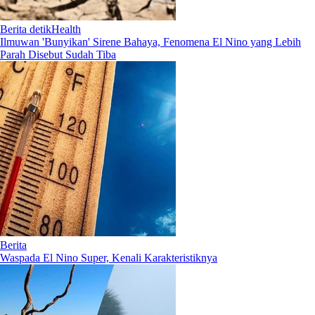
Berita detikHealth
Ilmuwan 'Bunyikan' Sirene Bahaya, Fenomena El Nino yang Lebih
Parah Disebut Sudah Tiba
Berita
Waspada El Nino Super, Kenali Karakteristiknya