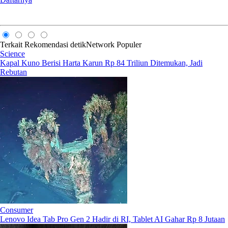
Terkait
Rekomendasi
detikNetwork
Populer
Science
Kapal Kuno Berisi Harta Karun Rp 84 Triliun Ditemukan, Jadi
Rebutan
Consumer
Lenovo Idea Tab Pro Gen 2 Hadir di RI, Tablet AI Gahar Rp 8 Jutaan