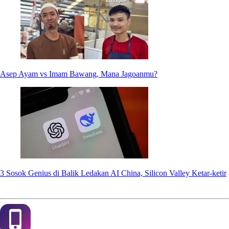
Asep Ayam vs Imam Bawang, Mana Jagoanmu?
3 Sosok Genius di Balik Ledakan AI China, Silicon Valley Ketar-ketir