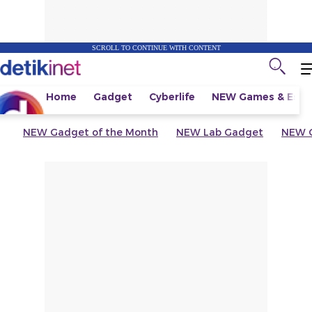
SCROLL TO CONTINUE WITH CONTENT
Home
Gadget
Cyberlife
NEW
Games & Espo
NEW
Gadget of the Month
NEW
Lab Gadget
NEW
G