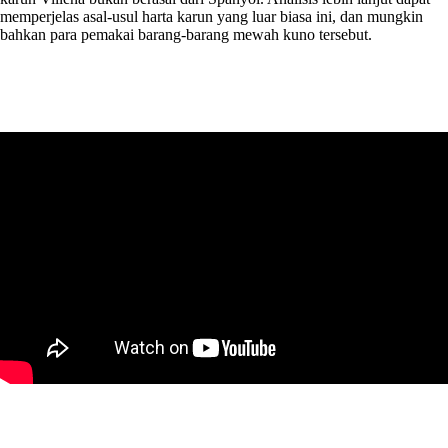
memperjelas asal-usul harta karun yang luar biasa ini, dan mungkin
bahkan para pemakai barang-barang mewah kuno tersebut.