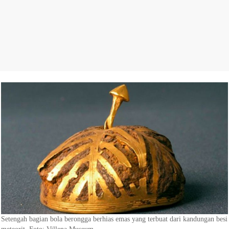
Setengah bagian bola berongga berhias emas yang terbuat dari kandungan besi