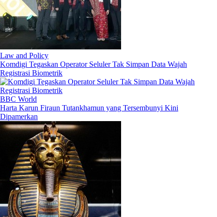
Law and Policy
Komdigi Tegaskan Operator Seluler Tak Simpan Data Wajah
Registrasi Biometrik
BBC World
Harta Karun Firaun Tutankhamun yang Tersembunyi Kini
Dipamerkan