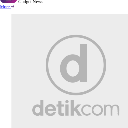
Gadget
News
More