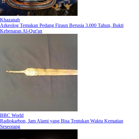
Khazanah
Arkeolog Temukan Pedang Firaun Berusia 3.000 Tahun, Bukti
Kebenaran Al-Qur'an
BBC World
Radiokarbon, Jam Alami yang Bisa Tentukan Waktu Kematian
Seseorang