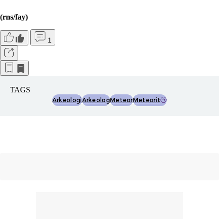
(rns/fay)
1
TAGS
Arkeologi
Arkeolog
Meteor
Meteorit