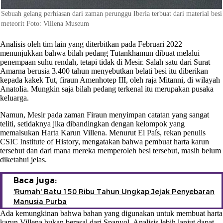
Sebuah gelang perhiasan dari zaman perunggu Iberia terbuat dari material besi
meteorit Foto: Villena Museum
Analisis oleh tim lain yang diterbitkan pada Februari 2022
menunjukkan bahwa bilah pedang Tutankhamun dibuat melalui
penempaan suhu rendah, tetapi tidak di Mesir. Salah satu dari Surat
Amarna berusia 3.400 tahun menyebutkan belati besi itu diberikan
kepada kakek Tut, firaun Amenhotep III, oleh raja Mitanni, di wilayah
Anatolia. Mungkin saja bilah pedang terkenal itu merupakan pusaka
keluarga.
Namun, Mesir pada zaman Firaun menyimpan catatan yang sangat
teliti, setidaknya jika dibandingkan dengan kelompok yang
memalsukan Harta Karun Villena. Menurut El País, rekan penulis
CSIC Institute of History, mengatakan bahwa pembuat harta karun
tersebut dan dari mana mereka memperoleh besi tersebut, masih belum
diketahui jelas.
Baca juga:
'Rumah' Batu 150 Ribu Tahun Ungkap Jejak Penyebaran
Manusia Purba
Ada kemungkinan bahwa bahan yang digunakan untuk membuat harta
karun Villena bukan berasal dari Spanyol. Analisis lebih lanjut dapat