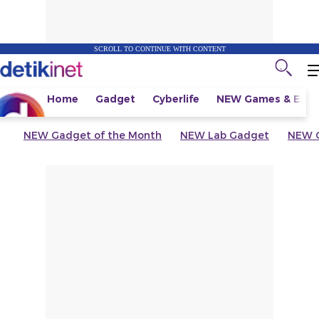
SCROLL TO CONTINUE WITH CONTENT
Home
Gadget
Cyberlife
NEW
Games & Espo
NEW
Gadget of the Month
NEW
Lab Gadget
NEW
G