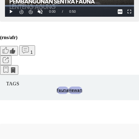
(rns/afr)
1
TAGS
Fauna
Hewan