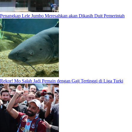
Penangkap Lele Jumbo Meresahkan akan Dikasih Duit Pemerintah
Rekor! Mo Salah Jadi Pemain dengan Gaji Tertinggi di Liga Turki