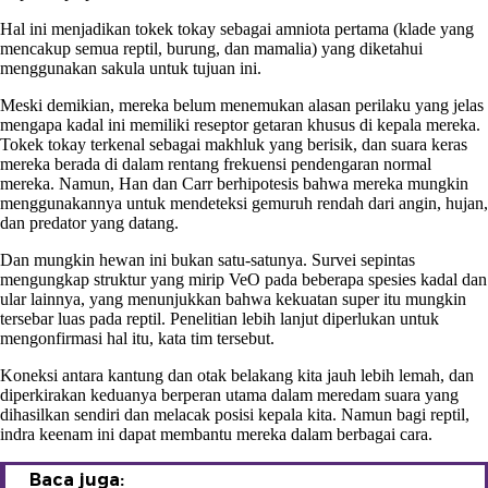
Hal ini menjadikan tokek tokay sebagai amniota pertama (klade yang
mencakup semua reptil, burung, dan mamalia) yang diketahui
menggunakan sakula untuk tujuan ini.
Meski demikian, mereka belum menemukan alasan perilaku yang jelas
mengapa kadal ini memiliki reseptor getaran khusus di kepala mereka.
Tokek tokay terkenal sebagai makhluk yang berisik, dan suara keras
mereka berada di dalam rentang frekuensi pendengaran normal
mereka. Namun, Han dan Carr berhipotesis bahwa mereka mungkin
menggunakannya untuk mendeteksi gemuruh rendah dari angin, hujan,
dan predator yang datang.
Dan mungkin hewan ini bukan satu-satunya. Survei sepintas
mengungkap struktur yang mirip VeO pada beberapa spesies kadal dan
ular lainnya, yang menunjukkan bahwa kekuatan super itu mungkin
tersebar luas pada reptil. Penelitian lebih lanjut diperlukan untuk
mengonfirmasi hal itu, kata tim tersebut.
Koneksi antara kantung dan otak belakang kita jauh lebih lemah, dan
diperkirakan keduanya berperan utama dalam meredam suara yang
dihasilkan sendiri dan melacak posisi kepala kita. Namun bagi reptil,
indra keenam ini dapat membantu mereka dalam berbagai cara.
Baca juga: