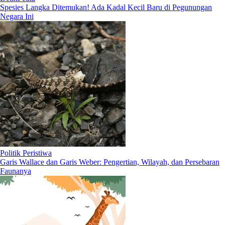
Spesies Langka Ditemukan! Ada Kadal Kecil Baru di Pegunungan
Negara Ini
Politik Peristiwa
Garis Wallace dan Garis Weber: Pengertian, Wilayah, dan Persebaran
Faunanya