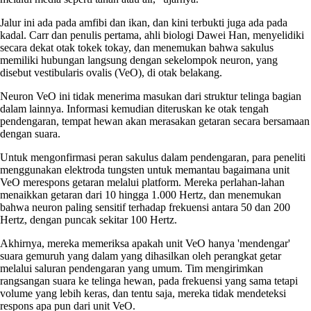
Jalur ini ada pada amfibi dan ikan, dan kini terbukti juga ada pada
kadal. Carr dan penulis pertama, ahli biologi Dawei Han, menyelidiki
secara dekat otak tokek tokay, dan menemukan bahwa sakulus
memiliki hubungan langsung dengan sekelompok neuron, yang
disebut vestibularis ovalis (VeO), di otak belakang.
Neuron VeO ini tidak menerima masukan dari struktur telinga bagian
dalam lainnya. Informasi kemudian diteruskan ke otak tengah
pendengaran, tempat hewan akan merasakan getaran secara bersamaan
dengan suara.
Untuk mengonfirmasi peran sakulus dalam pendengaran, para peneliti
menggunakan elektroda tungsten untuk memantau bagaimana unit
VeO merespons getaran melalui platform. Mereka perlahan-lahan
menaikkan getaran dari 10 hingga 1.000 Hertz, dan menemukan
bahwa neuron paling sensitif terhadap frekuensi antara 50 dan 200
Hertz, dengan puncak sekitar 100 Hertz.
Akhirnya, mereka memeriksa apakah unit VeO hanya 'mendengar'
suara gemuruh yang dalam yang dihasilkan oleh perangkat getar
melalui saluran pendengaran yang umum. Tim mengirimkan
rangsangan suara ke telinga hewan, pada frekuensi yang sama tetapi
volume yang lebih keras, dan tentu saja, mereka tidak mendeteksi
respons apa pun dari unit VeO.