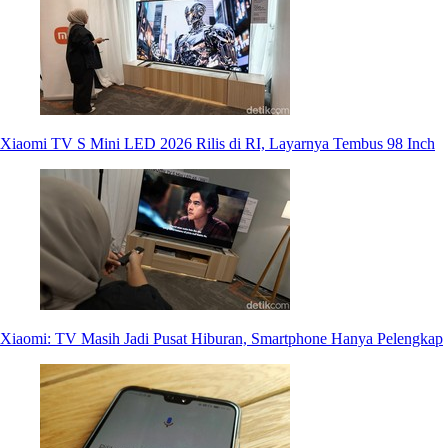
Xiaomi TV S Mini LED 2026 Rilis di RI, Layarnya Tembus 98 Inch
Xiaomi: TV Masih Jadi Pusat Hiburan, Smartphone Hanya Pelengkap