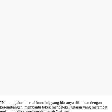
"Namun, jalur internal kuno ini, yang biasanya dikaitkan dengan
keseimbangan, membantu tokek mendeteksi getaran yang merambat
melalui media seperti tanah atau air," ujarnya.