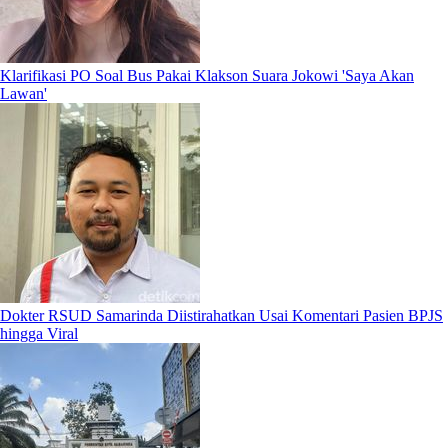
Klarifikasi PO Soal Bus Pakai Klakson Suara Jokowi 'Saya Akan
Lawan'
Dokter RSUD Samarinda Diistirahatkan Usai Komentari Pasien BPJS
hingga Viral