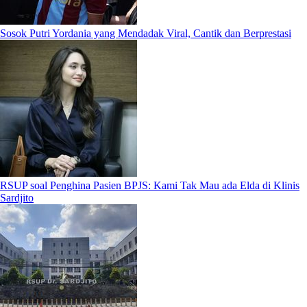
Sosok Putri Yordania yang Mendadak Viral, Cantik dan Berprestasi
RSUP soal Penghina Pasien BPJS: Kami Tak Mau ada Elda di Klinis
Sardjito