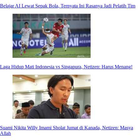
Belajar AI Lewat Sepak Bola, Ternyata Ini Rasanya Jadi Pelatih Tim
Laga Hidup Mati Indonesia vs Singapura, Netizen: Harus Menang!
Suami Nikita Willy Imami Sholat Jumat di Kanada, Netizen: Masya
Allah