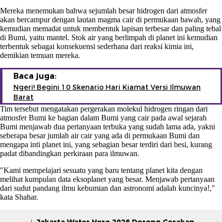
Mereka menemukan bahwa sejumlah besar hidrogen dari atmosfer
akan bercampur dengan lautan magma cair di permukaan bawah, yang
kemudian memadat untuk membentuk lapisan terbesar dan paling tebal
di Bumi, yaitu mantel. Stok air yang berlimpah di planet ini kemudian
terbentuk sebagai konsekuensi sederhana dari reaksi kimia ini,
demikian temuan mereka.
Baca juga:
Ngeri! Begini 10 Skenario Hari Kiamat Versi Ilmuwan
Barat
Tim tersebut mengatakan pergerakan molekul hidrogen ringan dari
atmosfer Bumi ke bagian dalam Bumi yang cair pada awal sejarah
Bumi menjawab dua pertanyaan terbuka yang sudah lama ada, yakni
seberapa besar jumlah air cair yang ada di permukaan Bumi dan
mengapa inti planet ini, yang sebagian besar terdiri dari besi, kurang
padat dibandingkan perkiraan para ilmuwan.
"Kami mempelajari sesuatu yang baru tentang planet kita dengan
melihat kumpulan data eksoplanet yang besar. Menjawab pertanyaan
dari sudut pandang ilmu kebumian dan astronomi adalah kuncinya!,"
kata Shahar.
Jakarta Water Hero 2026 Dorong Gerakan