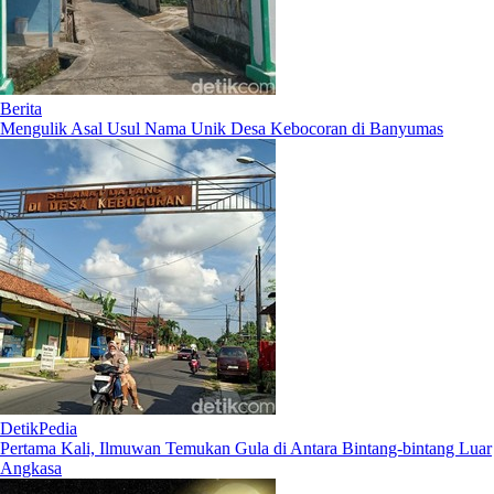
Berita
Mengulik Asal Usul Nama Unik Desa Kebocoran di Banyumas
DetikPedia
Pertama Kali, Ilmuwan Temukan Gula di Antara Bintang-bintang Luar
Angkasa