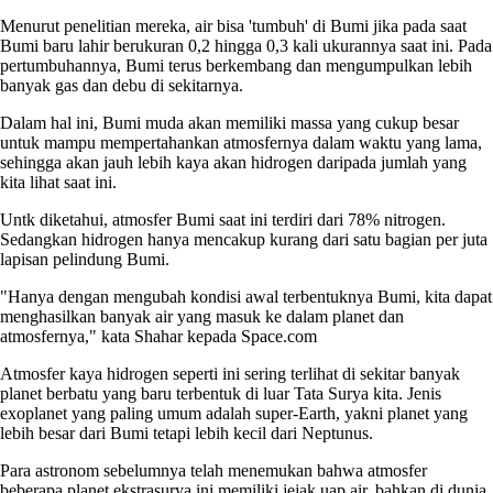
Menurut penelitian mereka, air bisa 'tumbuh' di Bumi jika pada saat
Bumi baru lahir berukuran 0,2 hingga 0,3 kali ukurannya saat ini. Pada
pertumbuhannya, Bumi terus berkembang dan mengumpulkan lebih
banyak gas dan debu di sekitarnya.
Dalam hal ini, Bumi muda akan memiliki massa yang cukup besar
untuk mampu mempertahankan atmosfernya dalam waktu yang lama,
sehingga akan jauh lebih kaya akan hidrogen daripada jumlah yang
kita lihat saat ini.
Untk diketahui, atmosfer Bumi saat ini terdiri dari 78% nitrogen.
Sedangkan hidrogen hanya mencakup kurang dari satu bagian per juta
lapisan pelindung Bumi.
"Hanya dengan mengubah kondisi awal terbentuknya Bumi, kita dapat
menghasilkan banyak air yang masuk ke dalam planet dan
atmosfernya," kata Shahar kepada Space.com
Atmosfer kaya hidrogen seperti ini sering terlihat di sekitar banyak
planet berbatu yang baru terbentuk di luar Tata Surya kita. Jenis
exoplanet yang paling umum adalah super-Earth, yakni planet yang
lebih besar dari Bumi tetapi lebih kecil dari Neptunus.
Para astronom sebelumnya telah menemukan bahwa atmosfer
beberapa planet ekstrasurya ini memiliki jejak uap air, bahkan di dunia