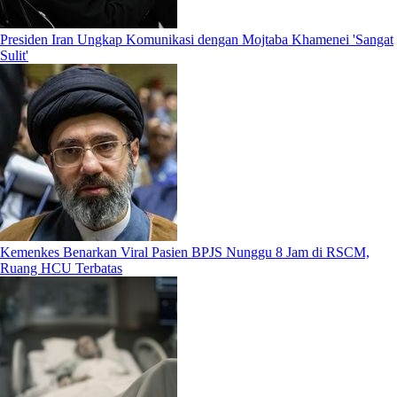
Presiden Iran Ungkap Komunikasi dengan Mojtaba Khamenei 'Sangat
Sulit'
Kemenkes Benarkan Viral Pasien BPJS Nunggu 8 Jam di RSCM,
Ruang HCU Terbatas