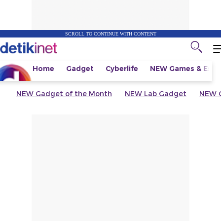
SCROLL TO CONTINUE WITH CONTENT
Home
Gadget
Cyberlife
NEW
Games & Espo
NEW
Gadget of the Month
NEW
Lab Gadget
NEW
G