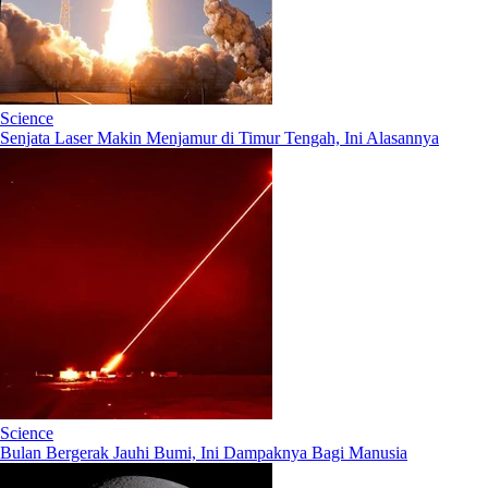
Science
Senjata Laser Makin Menjamur di Timur Tengah, Ini Alasannya
Science
Bulan Bergerak Jauhi Bumi, Ini Dampaknya Bagi Manusia