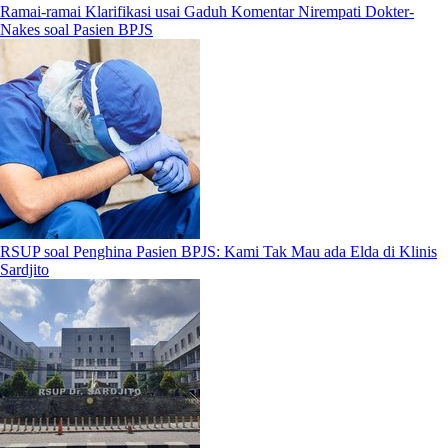
Ramai-ramai Klarifikasi usai Gaduh Komentar Nirempati Dokter-
Nakes soal Pasien BPJS
RSUP soal Penghina Pasien BPJS: Kami Tak Mau ada Elda di Klinis
Sardjito