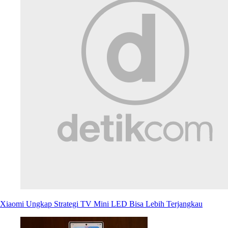
Xiaomi Ungkap Strategi TV Mini LED Bisa Lebih Terjangkau