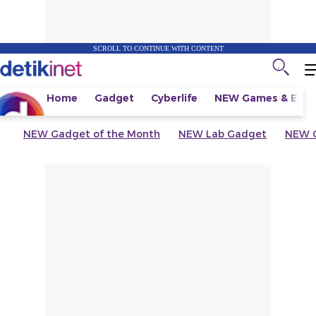
SCROLL TO CONTINUE WITH CONTENT
Home
Gadget
Cyberlife
NEW
Games & Espo
NEW
Gadget of the Month
NEW
Lab Gadget
NEW
G