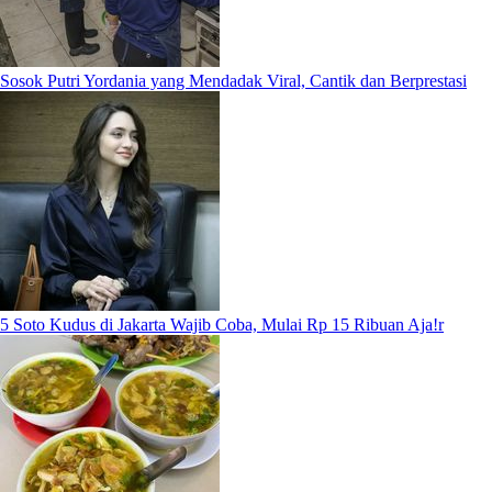
Sosok Putri Yordania yang Mendadak Viral, Cantik dan Berprestasi
5 Soto Kudus di Jakarta Wajib Coba, Mulai Rp 15 Ribuan Aja!r