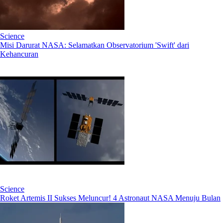
Science
Misi Darurat NASA: Selamatkan Observatorium 'Swift' dari
Kehancuran
Science
Roket Artemis II Sukses Meluncur! 4 Astronaut NASA Menuju Bulan