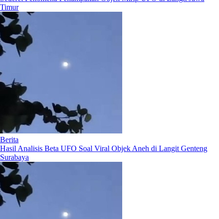
Timur
Berita
Hasil Analisis Beta UFO Soal Viral Objek Aneh di Langit Genteng
Surabaya