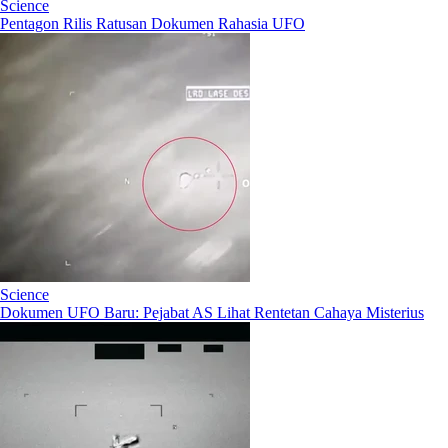
Science
Pentagon Rilis Ratusan Dokumen Rahasia UFO
Science
Dokumen UFO Baru: Pejabat AS Lihat Rentetan Cahaya Misterius