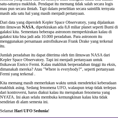
satu-satunya makhluk. Pendapat itu memang tidak salah secara logis
mau pun secara ilmiah. Tapi dalam penelitian secara saintifik ternyata
masih ada satu hal yang masih menjadi pertanyaan.
Dari data yang diperoleh Kepler Space Observatory, yang dijalankan
tim ilmuwan
NASA
, diperkirakan ada 8,8 miliar planet seperti Bumi di
galaksi kita. Sementara beberapa astronom memperkirakan kalau di
galaksi kita bisa jadi ada 10.000 peradaban. Para astronom itu
menggunakan persamaan astrofisikawan Frank Drake yang terkenal
itu.
Jumlah peradaban itu dapat diterima oleh tim ilmuwan NASA dari
Kepler Space Observatory. Tapi ini menjadi pertanyaan untuk
fisikawan Enrico Fermi. Kalau makhluk berperadaban tinggi itu eksis,
dimanakah mereka? Atau "Where is everybody?", seperti pertanyaan
Fermi yang terkenal .
Kita memang masih memerlukan waktu untuk mendeteksi keberadaan
makhluk asing. Sedang fenomena UFO, walaupun tetap tidak terlepas
dari kontroversi, harus diakui kalau itu merupakan fenomena yang
NYATA. Ini akan selalu membuka kemungkinan kalau kita tidak
sendirian di alam semesta ini.
Selamat
Hari UFO Sedunia
!