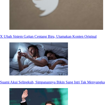
X Ubah Sistem Gajian Centang Biru, Utamakan Konten Original
Suami Akui Selingkuh, Simpanannya Bikin Sang Istri Tak Menyangka