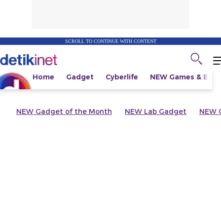
SCROLL TO CONTINUE WITH CONTENT
Home
Gadget
Cyberlife
NEW
Games & Espo
NEW
Gadget of the Month
NEW
Lab Gadget
NEW
G