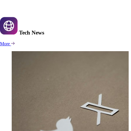
Tech
News
More