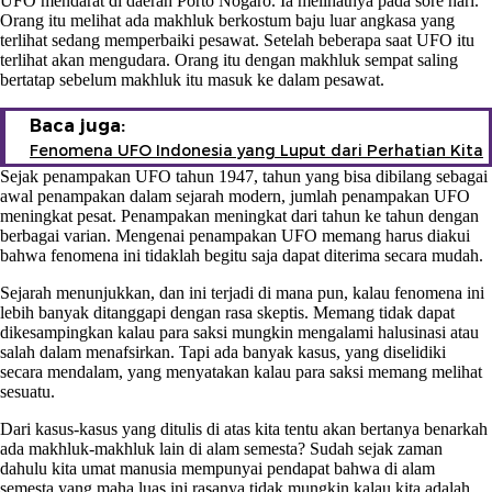
UFO mendarat di daerah Porto Nogaro. Ia melihatnya pada sore hari.
Orang itu melihat ada makhluk berkostum baju luar angkasa yang
terlihat sedang memperbaiki pesawat. Setelah beberapa saat UFO itu
terlihat akan mengudara. Orang itu dengan makhluk sempat saling
bertatap sebelum makhluk itu masuk ke dalam pesawat.
Baca juga:
Fenomena UFO Indonesia yang Luput dari Perhatian Kita
Sejak penampakan UFO tahun 1947, tahun yang bisa dibilang sebagai
awal penampakan dalam sejarah modern, jumlah penampakan UFO
meningkat pesat. Penampakan meningkat dari tahun ke tahun dengan
berbagai varian. Mengenai penampakan UFO memang harus diakui
bahwa fenomena ini tidaklah begitu saja dapat diterima secara mudah.
Sejarah menunjukkan, dan ini terjadi di mana pun, kalau fenomena ini
lebih banyak ditanggapi dengan rasa skeptis. Memang tidak dapat
dikesampingkan kalau para saksi mungkin mengalami halusinasi atau
salah dalam menafsirkan. Tapi ada banyak kasus, yang diselidiki
secara mendalam, yang menyatakan kalau para saksi memang melihat
sesuatu.
Dari kasus-kasus yang ditulis di atas kita tentu akan bertanya benarkah
ada makhluk-makhluk lain di alam semesta? Sudah sejak zaman
dahulu kita umat manusia mempunyai pendapat bahwa di alam
semesta yang maha luas ini rasanya tidak mungkin kalau kita adalah