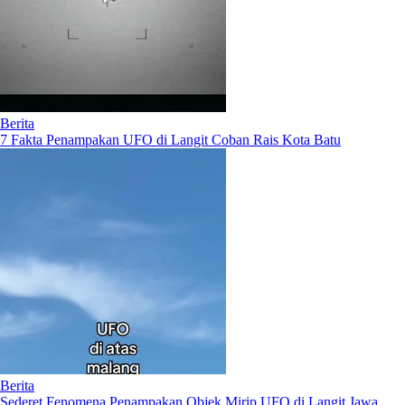
Berita
7 Fakta Penampakan UFO di Langit Coban Rais Kota Batu
Berita
Sederet Fenomena Penampakan Objek Mirip UFO di Langit Jawa