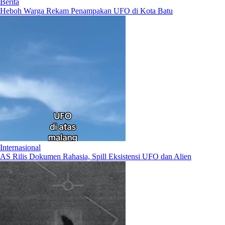
Berita
Heboh Warga Rekam Penampakan UFO di Kota Batu
Internasional
AS Rilis Dokumen Rahasia, Spill Eksistensi UFO dan Alien