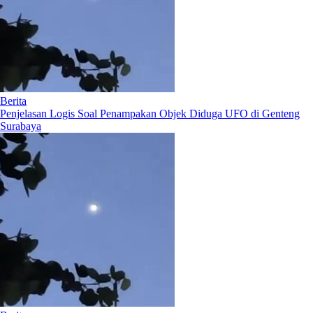
Berita
Penjelasan Logis Soal Penampakan Objek Diduga UFO di Genteng
Surabaya