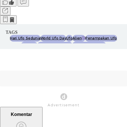
TAGS
Hari Ufo Sedunia
World Ufo Day
Ufo
Alien
Penampakan Ufo
Beta Ufo
Beta Ufo Indonesia
Kolom Telematika
Komentar