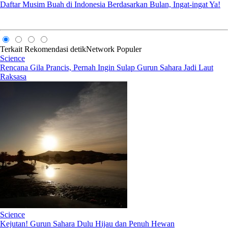
Daftar Musim Buah di Indonesia Berdasarkan Bulan, Ingat-ingat Ya!
Terkait
Rekomendasi
detikNetwork
Populer
Science
Rencana Gila Prancis, Pernah Ingin Sulap Gurun Sahara Jadi Laut
Raksasa
Science
Kejutan! Gurun Sahara Dulu Hijau dan Penuh Hewan