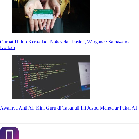
Curhat Hidup Keras Jadi Nakes dan Pasien, Warganet: Sama-sama
Korban
Awalnya Anti AI, Kini Guru di Tapanuli Ini Justru Mengajar Pakai AI