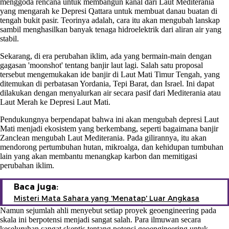
menggoda rencana untuk membangun kanal dari Laut Mediterania
yang mengarah ke Depresi Qattara untuk membuat danau buatan di
tengah bukit pasir. Teorinya adalah, cara itu akan mengubah lanskap
sambil menghasilkan banyak tenaga hidroelektrik dari aliran air yang
stabil.
Sekarang, di era perubahan iklim, ada yang bermain-main dengan
gagasan 'moonshot' tentang banjir laut lagi. Salah satu proposal
tersebut mengemukakan ide banjir di Laut Mati Timur Tengah, yang
ditemukan di perbatasan Yordania, Tepi Barat, dan Israel. Ini dapat
dilakukan dengan menyalurkan air secara pasif dari Mediterania atau
Laut Merah ke Depresi Laut Mati.
Pendukungnya berpendapat bahwa ini akan mengubah depresi Laut
Mati menjadi ekosistem yang berkembang, seperti bagaimana banjir
Zanclean mengubah Laut Mediterania. Pada gilirannya, itu akan
mendorong pertumbuhan hutan, mikroalga, dan kehidupan tumbuhan
lain yang akan membantu menangkap karbon dan memitigasi
perubahan iklim.
Baca juga:
Misteri Mata Sahara yang 'Menatap' Luar Angkasa
Namun sejumlah ahli menyebut setiap proyek geoengineering pada
skala ini berpotensi menjadi sangat salah. Para ilmuwan secara
keseluruhan sangat skeptis tentang potensi geoengineering untuk