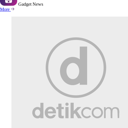
Gadget
News
More