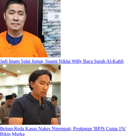
Jadi Imam Salat Jumat, Suami Nikita Willy Baca Surah Al-Kahfi
Belum Reda Kasus Nakes Nirempati, Postingan 'BPJS Cuma 1%'
Bikin Murka