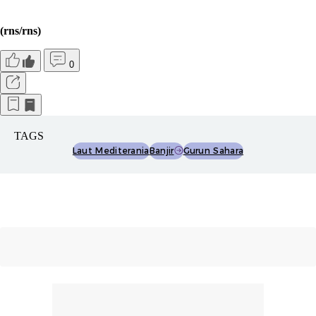
(rns/rns)
0
TAGS
Laut Mediterania
Banjir
Gurun Sahara