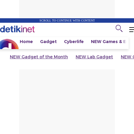
SCROLL TO CONTINUE WITH CONTENT
Home
Gadget
Cyberlife
NEW
Games & Espo
NEW
Gadget of the Month
NEW
Lab Gadget
NEW
G