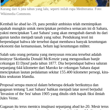
Kurang dari 6 juta tahun yang lalu, seperti inilah rupa Mediterania. Foto:
Wikimedia Commons.
Kembali ke abad ke-19, para pemikir ambisius telah memimpikan
apakah mungkin untuk menciptakan peristiwa semacam ini di Sahara,
yakni menciptakan 'Laut Sahara' yang akan mengubah daerah itu dari
gurun tandus menjadi tanah yang subur. Pendukung teori ini
berpendapat bahwa ide tersebut dapat membawa banyak keuntungan
ekonomi dan kemanusiaan, belum lagi keuntungan militer.
Salah satu orang pertama yang menyusun rencana tersebut adalah
insinyur Skotlandia Donald McKenzie yang mengusulkan banjir
cekungan El Djouf pada tahun 1877. Dia berpendapat bahwa saluran
sepanjang 644 kilometer dari Maroko ke cekungan Sahara dapat
menciptakan lautan pedalaman sekitar 155.400 kilometer persegi, kira-
kira seukuran Irlandia.
Proposal serupa muncul dalam beberapa dekade berikutnya dan
gagasan tentang 'Laut Sahara' bahkan menjadi latar novel berjudul
'Invasion of the Sea' tahun 1905 yang ditulis oleh bapak fiksi ilmiah
Jules Verne.
Gagasan itu terus memicu imajinasi sepanjang abad ke-20. Mesir terus