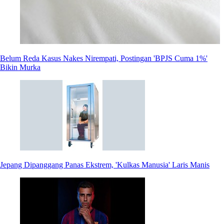
Belum Reda Kasus Nakes Nirempati, Postingan 'BPJS Cuma 1%'
Bikin Murka
Jepang Dipanggang Panas Ekstrem, 'Kulkas Manusia' Laris Manis