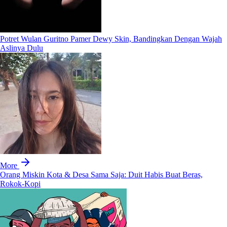
Potret Wulan Guritno Pamer Dewy Skin, Bandingkan Dengan Wajah
Aslinya Dulu
More
Orang Miskin Kota & Desa Sama Saja: Duit Habis Buat Beras,
Rokok-Kopi