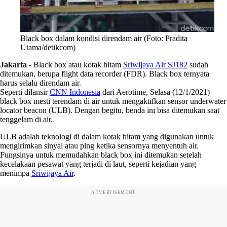
Black box dalam kondisi direndam air (Foto: Pradita
Utama/detikcom)
Jakarta
-
Black box atau kotak hitam
Sriwijaya Air SJ182
sudah
ditemukan, berupa flight data recorder (FDR). Black box ternyata
harus selalu direndam air.
Seperti dilansir
CNN Indonesia
dari Aerotime, Selasa (12/1/2021)
black box mesti terendam di air untuk mengaktifkan sensor underwater
locator beacon (ULB). Dengan begitu, benda ini bisa ditemukan saat
tenggelam di air.
ULB adalah teknologi di dalam kotak hitam yang digunakan untuk
mengirimkan sinyal atau ping ketika sensornya menyentuh air.
Fungsinya untuk memudahkan black box ini ditemukan setelah
kecelakaan pesawat yang terjadi di laut, seperti kejadian yang
menimpa
Sriwijaya Air
.
ADVERTISEMENT