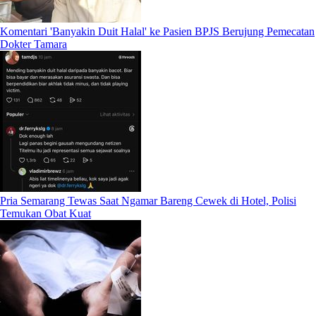
Komentari 'Banyakin Duit Halal' ke Pasien BPJS Berujung Pemecatan
Dokter Tamara
Pria Semarang Tewas Saat Ngamar Bareng Cewek di Hotel, Polisi
Temukan Obat Kuat