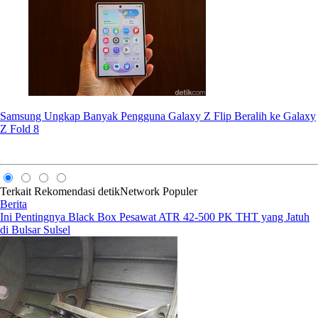
Samsung Ungkap Banyak Pengguna Galaxy Z Flip Beralih ke Galaxy
Z Fold 8
Terkait
Rekomendasi
detikNetwork
Populer
Berita
Ini Pentingnya Black Box Pesawat ATR 42-500 PK THT yang Jatuh
di Bulsar Sulsel