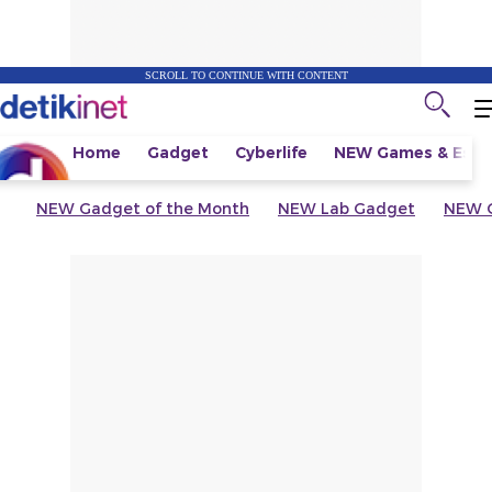
SCROLL TO CONTINUE WITH CONTENT
Home
Gadget
Cyberlife
NEW
Games & Espo
NEW
Gadget of the Month
NEW
Lab Gadget
NEW
G