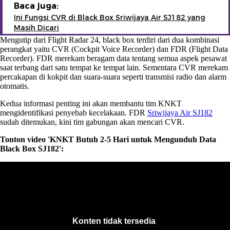
Baca juga:
Ini Fungsi CVR di Black Box Sriwijaya Air SJ182 yang
Masih Dicari
Mengutip dari Flight Radar 24, black box terdiri dari dua kombinasi
perangkat yaitu CVR (Cockpit Voice Recorder) dan FDR (Flight Data
Recorder). FDR merekam beragam data tentang semua aspek pesawat
saat terbang dari satu tempat ke tempat lain. Sementara CVR merekam
percakapan di kokpit dan suara-suara seperti transmisi radio dan alarm
otomatis.
Kedua informasi penting ini akan membantu tim KNKT
mengidentifikasi penyebab kecelakaan. FDR
Sriwijaya Air SJ182
sudah ditemukan, kini tim gabungan akan mencari CVR.
Tonton video 'KNKT Butuh 2-5 Hari untuk Mengunduh Data
Black Box SJ182':