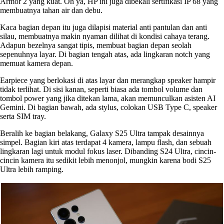
Armor 2 yang kuat. Oh ya, HP ini juga dibekali sertifikasi IP 68 yang
membuatnya tahan air dan debu.
Kaca bagian depan itu juga dilapisi material anti pantulan dan anti
silau, membuatnya makin nyaman dilihat di kondisi cahaya terang.
Adapun bezelnya sangat tipis, membuat bagian depan seolah
sepenuhnya layar. Di bagian tengah atas, ada lingkaran notch yang
memuat kamera depan.
Earpiece yang berlokasi di atas layar dan merangkap speaker hampir
tidak terlihat. Di sisi kanan, seperti biasa ada tombol volume dan
tombol power yang jika ditekan lama, akan memunculkan asisten AI
Gemini. Di bagian bawah, ada stylus, colokan USB Type C, speaker
serta SIM tray.
Beralih ke bagian belakang, Galaxy S25 Ultra tampak desainnya
simpel. Bagian kiri atas terdapat 4 kamera, lampu flash, dan sebuah
lingkaran lagi untuk modul fokus laser. Dibanding S24 Ultra, cincin-
cincin kamera itu sedikit lebih menonjol, mungkin karena bodi S25
Ultra lebih ramping.