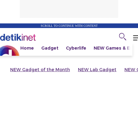
SCROLL TO CONTINUE WITH CONTENT
Home
Gadget
Cyberlife
NEW
Games & Espo
NEW
Gadget of the Month
NEW
Lab Gadget
NEW
G