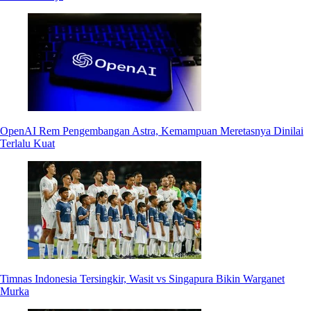
OpenAI Rem Pengembangan Astra, Kemampuan Meretasnya Dinilai
Terlalu Kuat
Timnas Indonesia Tersingkir, Wasit vs Singapura Bikin Warganet
Murka