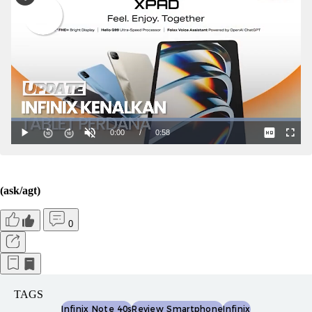
(ask/agt)
0
TAGS
Infinix Note 40s
Review Smartphone
Infinix