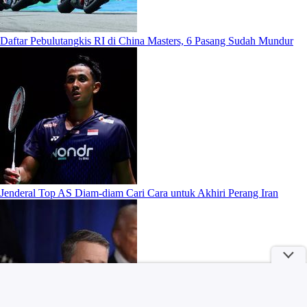
Daftar Pebulutangkis RI di China Masters, 6 Pasang Sudah Mundur
Jenderal Top AS Diam-diam Cari Cara untuk Akhiri Perang Iran