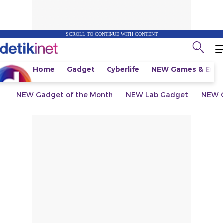
SCROLL TO CONTINUE WITH CONTENT
Home
Gadget
Cyberlife
NEW
Games & Espo
NEW
Gadget of the Month
NEW
Lab Gadget
NEW
G