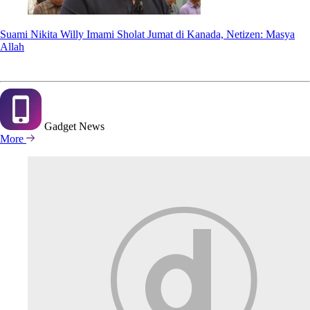
Suami Nikita Willy Imami Sholat Jumat di Kanada, Netizen: Masya
Allah
Gadget
News
More