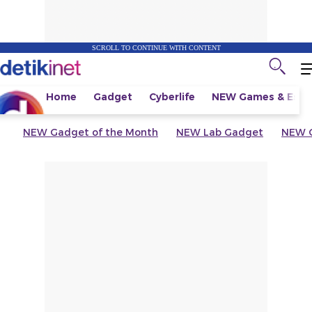
SCROLL TO CONTINUE WITH CONTENT
Home
Gadget
Cyberlife
NEW
Games & Espo
NEW
Gadget of the Month
NEW
Lab Gadget
NEW
G