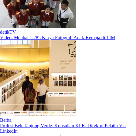
detikTV
Video: Melihat 1.285 Karya Fotografi Anak-Remaja di TIM
Berita
Profesi Bek Tanjung Verde: Konsultan KPR, Direkrut Pelatih Via
LinkedIn