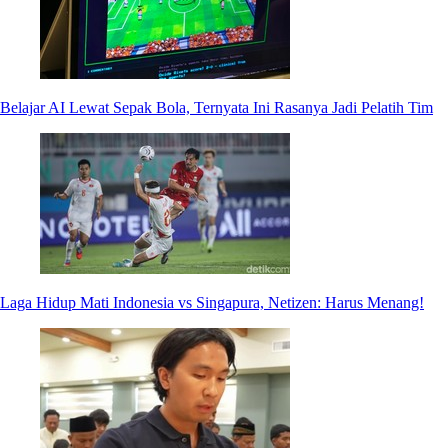
Belajar AI Lewat Sepak Bola, Ternyata Ini Rasanya Jadi Pelatih Tim
Laga Hidup Mati Indonesia vs Singapura, Netizen: Harus Menang!