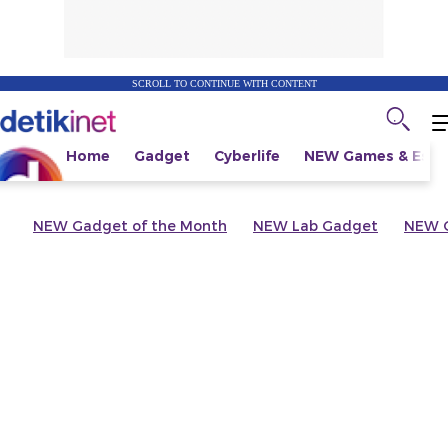
SCROLL TO CONTINUE WITH CONTENT
Home
Gadget
Cyberlife
NEW
Games & Espo
NEW
Gadget of the Month
NEW
Lab Gadget
NEW
G