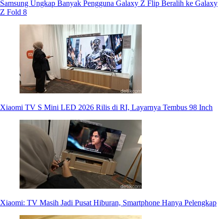
Samsung Ungkap Banyak Pengguna Galaxy Z Flip Beralih ke Galaxy
Z Fold 8
Xiaomi TV S Mini LED 2026 Rilis di RI, Layarnya Tembus 98 Inch
Xiaomi: TV Masih Jadi Pusat Hiburan, Smartphone Hanya Pelengkap