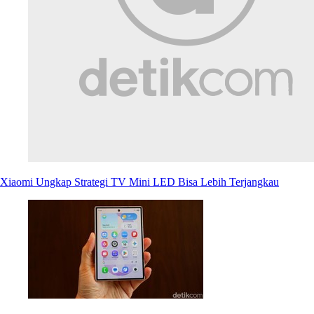
Xiaomi Ungkap Strategi TV Mini LED Bisa Lebih Terjangkau