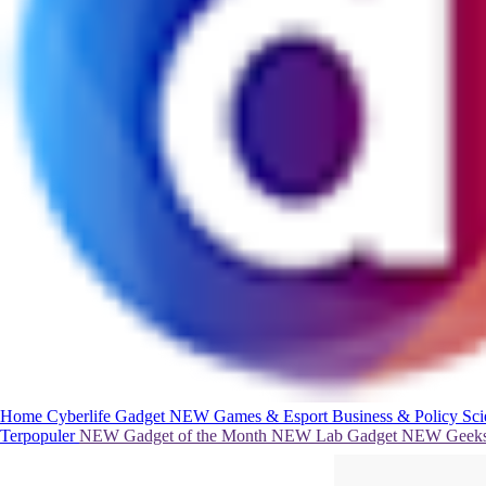
Home
Cyberlife
Gadget
NEW
Games & Esport
Business & Policy
Sc
Terpopuler
NEW
Gadget of the Month
NEW
Lab Gadget
NEW
Geeks