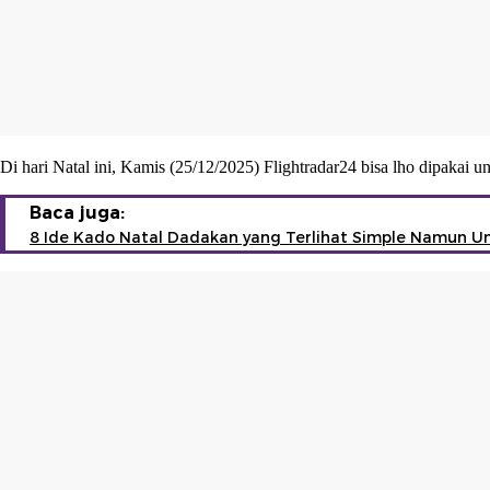
Di hari Natal ini, Kamis (25/12/2025) Flightradar24 bisa lho dipakai
Baca juga:
8 Ide Kado Natal Dadakan yang Terlihat Simple Namun Un