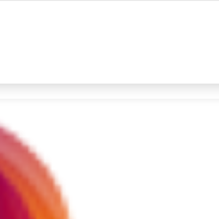
#4
iran
#5
gempa hari ini
Promoted
Terakhir yang dicari
Loading...