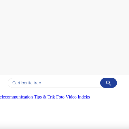
Cancel
Yang sedang ramai dicari
elecommunication
Tips & Trik
Foto
Video
Indeks
#1
data live draw sgp
#2
kebakaran
#3
prabowo