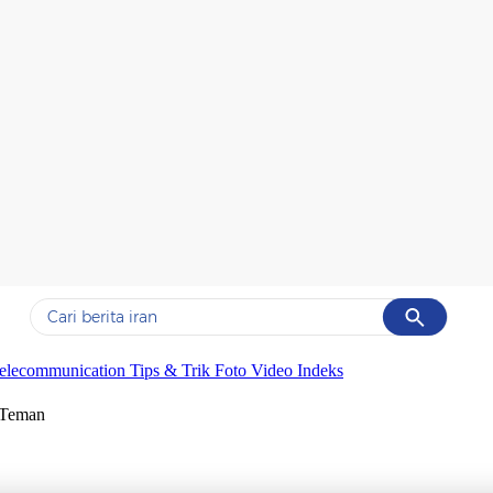
Cancel
Yang sedang ramai dicari
elecommunication
Tips & Trik
Foto
Video
Indeks
#1
gempa hari ini
 Teman
#2
gempa
#3
prabowo