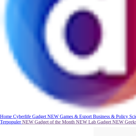
Home
Cyberlife
Gadget
NEW
Games & Esport
Business & Policy
Sc
Terpopuler
NEW
Gadget of the Month
NEW
Lab Gadget
NEW
Geeks