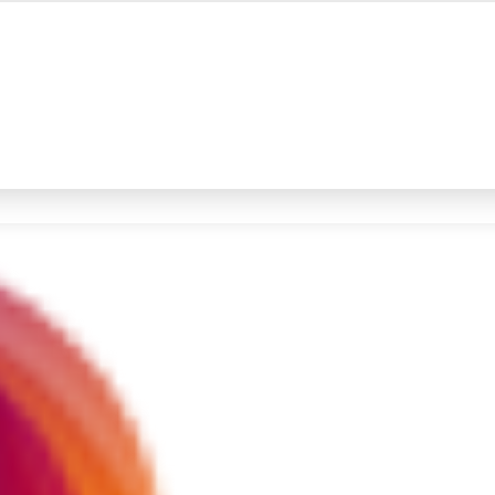
#4
iran
#5
demo
Promoted
Terakhir yang dicari
Loading...