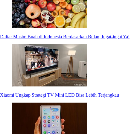
Daftar Musim Buah di Indonesia Berdasarkan Bulan, Ingat-ingat Ya!
Xiaomi Ungkap Strategi TV Mini LED Bisa Lebih Terjangkau