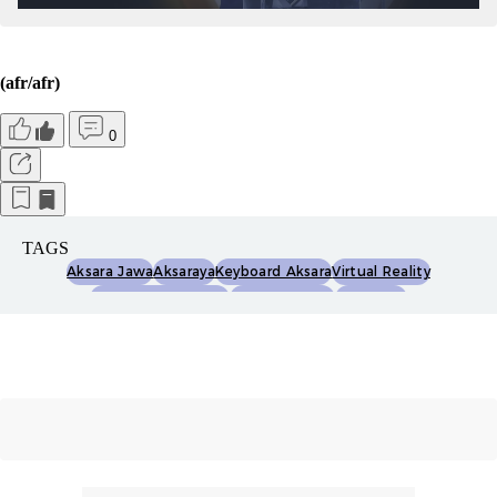
(afr/afr)
0
TAGS
Aksara Jawa
Aksaraya
Keyboard Aksara
Virtual Reality
Augmented Reality
Generasi Muda
App Store