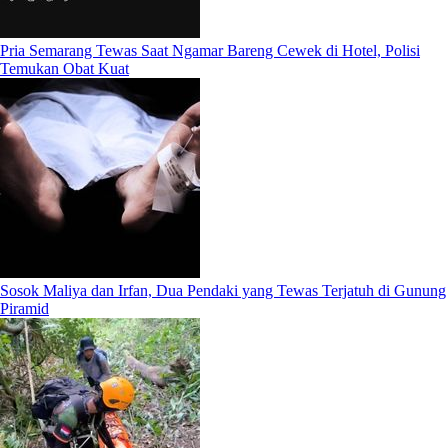
Pria Semarang Tewas Saat Ngamar Bareng Cewek di Hotel, Polisi
Temukan Obat Kuat
Sosok Maliya dan Irfan, Dua Pendaki yang Tewas Terjatuh di Gunung
Piramid