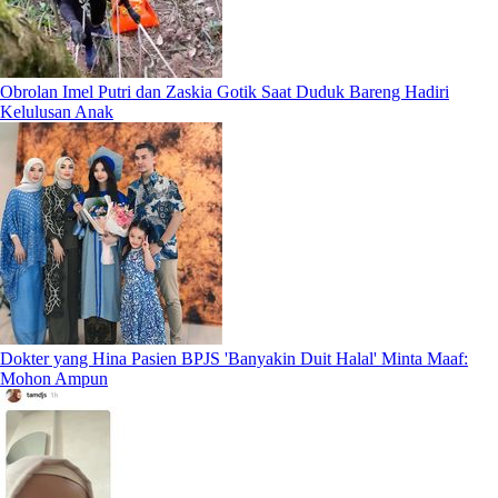
Obrolan Imel Putri dan Zaskia Gotik Saat Duduk Bareng Hadiri
Kelulusan Anak
Dokter yang Hina Pasien BPJS 'Banyakin Duit Halal' Minta Maaf:
Mohon Ampun