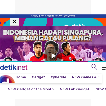
SCROLL TO CONTINUE WITH CONTENT
LIVE
Home
Gadget
Cyberlife
NEW
Games & Espo
NEW
Gadget of the Month
NEW
Lab Gadget
NEW
G