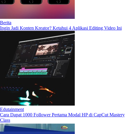
Berita
Ingin Jadi Konten Kreator? Ketahui 4 Aplikasi Editing Video Ini
Edutainment
Cara Dapat 1000 Follower Pertama Modal HP di CapCut Mastery
Class