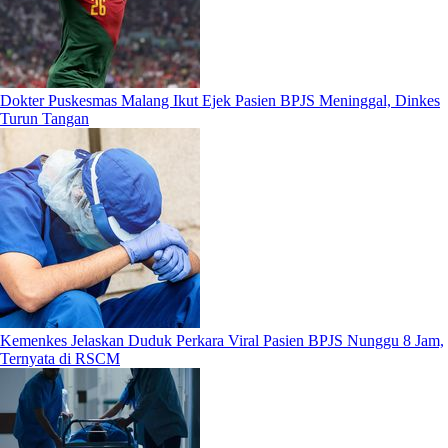
Dokter Puskesmas Malang Ikut Ejek Pasien BPJS Meninggal, Dinkes
Turun Tangan
Kemenkes Jelaskan Duduk Perkara Viral Pasien BPJS Nunggu 8 Jam,
Ternyata di RSCM