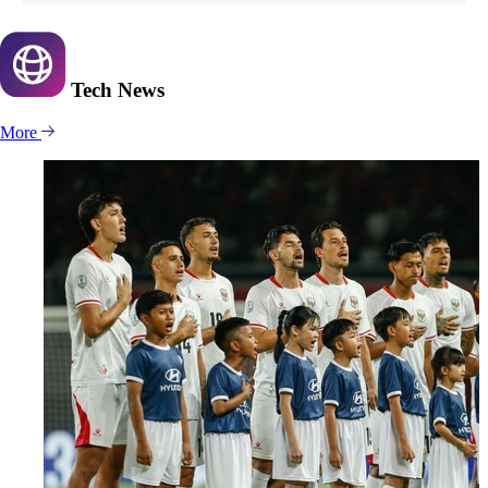
Tech
News
More