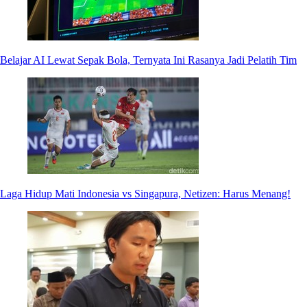
Belajar AI Lewat Sepak Bola, Ternyata Ini Rasanya Jadi Pelatih Tim
Laga Hidup Mati Indonesia vs Singapura, Netizen: Harus Menang!