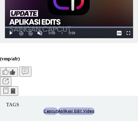
(vmp/afr)
TAGS
Capcut
Aplikasi Edit Video