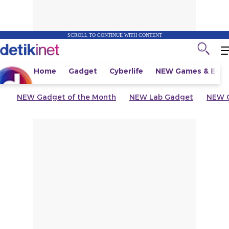
SCROLL TO CONTINUE WITH CONTENT
Home
Gadget
Cyberlife
NEW
Games & Espo
NEW
Gadget of the Month
NEW
Lab Gadget
NEW
G