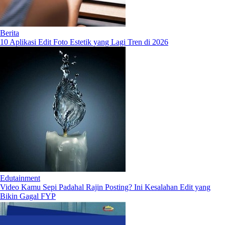
Berita
10 Aplikasi Edit Foto Estetik yang Lagi Tren di 2026
Edutainment
Video Kamu Sepi Padahal Rajin Posting? Ini Kesalahan Edit yang
Bikin Gagal FYP