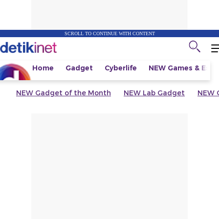
SCROLL TO CONTINUE WITH CONTENT
Home
Gadget
Cyberlife
NEW
Games & Espo
NEW
Gadget of the Month
NEW
Lab Gadget
NEW
G