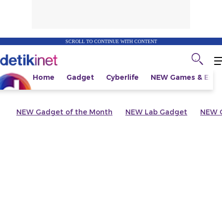
SCROLL TO CONTINUE WITH CONTENT
Home
Gadget
Cyberlife
NEW
Games & Espo
NEW
Gadget of the Month
NEW
Lab Gadget
NEW
G