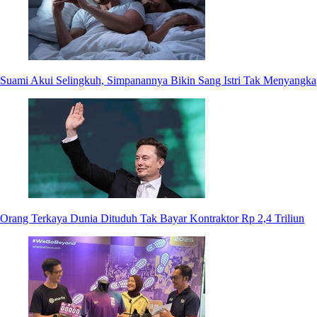
Suami Akui Selingkuh, Simpanannya Bikin Sang Istri Tak Menyangka
Orang Terkaya Dunia Dituduh Tak Bayar Kontraktor Rp 2,4 Triliun