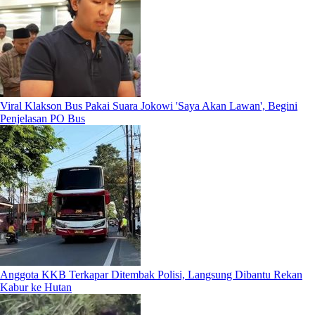
Viral Klakson Bus Pakai Suara Jokowi 'Saya Akan Lawan', Begini
Penjelasan PO Bus
Anggota KKB Terkapar Ditembak Polisi, Langsung Dibantu Rekan
Kabur ke Hutan