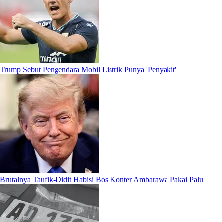
Trump Sebut Pengendara Mobil Listrik Punya 'Penyakit'
Brutalnya Taufik-Didit Habisi Bos Konter Ambarawa Pakai Palu