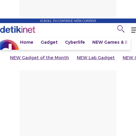
SCROLL TO CONTINUE WITH CONTENT
Home
Gadget
Cyberlife
NEW
Games & Espo
NEW
Gadget of the Month
NEW
Lab Gadget
NEW
G