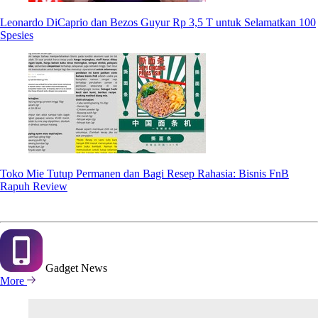
Leonardo DiCaprio dan Bezos Guyur Rp 3,5 T untuk Selamatkan 100
Spesies
Toko Mie Tutup Permanen dan Bagi Resep Rahasia: Bisnis FnB
Rapuh Review
Gadget
News
More