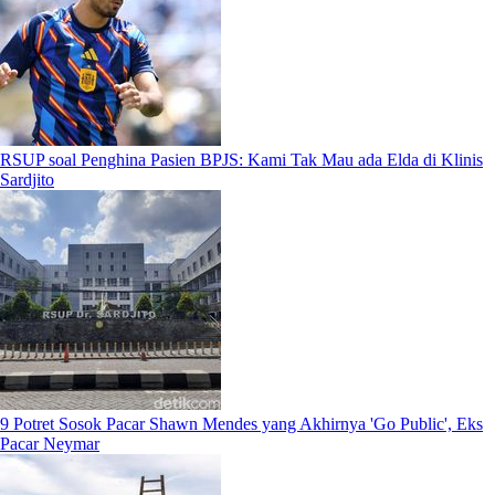
RSUP soal Penghina Pasien BPJS: Kami Tak Mau ada Elda di Klinis
Sardjito
9 Potret Sosok Pacar Shawn Mendes yang Akhirnya 'Go Public', Eks
Pacar Neymar