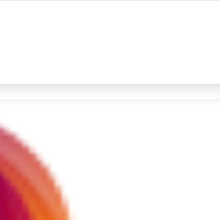
#4
iran
#5
gempa hari ini
Promoted
Terakhir yang dicari
Loading...