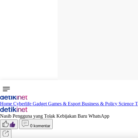
Home
Cyberlife
Gadget
Games & Esport
Business & Policy
Science
T
Nasib Pengguna yang Tolak Kebijakan Baru WhatsApp
0 komentar