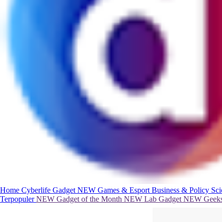
Home
Cyberlife
Gadget
NEW
Games & Esport
Business & Policy
Sc
Terpopuler
NEW
Gadget of the Month
NEW
Lab Gadget
NEW
Geeks