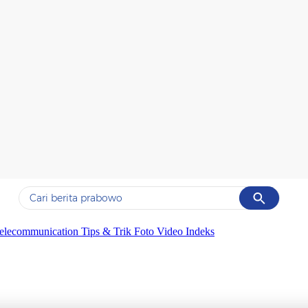
Cancel
Yang sedang ramai dicari
elecommunication
Tips & Trik
Foto
Video
Indeks
#1
data live draw sgp
#2
piala presiden 2026
#3
prabowo