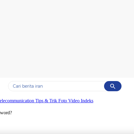
Cancel
Yang sedang ramai dicari
elecommunication
Tips & Trik
Foto
Video
Indeks
#1
data live draw sgp
sword?
#2
kebakaran
#3
prabowo