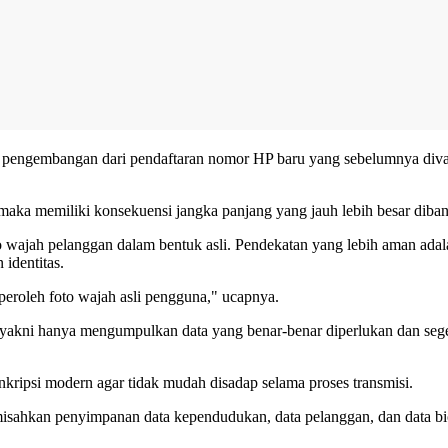
akan pengembangan dari pendaftaran nomor HP baru yang sebelumnya d
, maka memiliki konsekuensi jangka panjang yang jauh lebih besar diban
o wajah pelanggan dalam bentuk asli. Pendekatan yang lebih aman ada
identitas.
eroleh foto wajah asli pengguna," ucapnya.
 yakni hanya mengumpulkan data yang benar-benar diperlukan dan sege
nkripsi modern agar tidak mudah disadap selama proses transmisi.
isahkan penyimpanan data kependudukan, data pelanggan, dan data bio