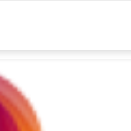
#4
iran
#5
gempa hari ini
Promoted
Terakhir yang dicari
Loading...