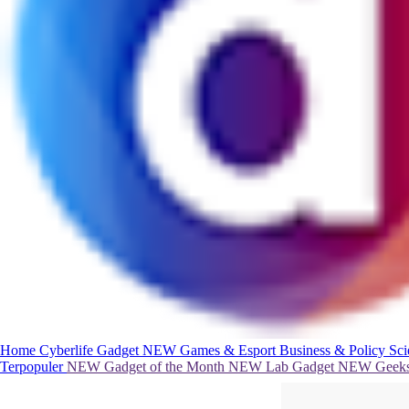
Home
Cyberlife
Gadget
NEW
Games & Esport
Business & Policy
Sc
Terpopuler
NEW
Gadget of the Month
NEW
Lab Gadget
NEW
Geeks