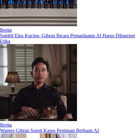
Berita
Sambil Elus Kucing, Gibran Bicara Pemanfaatan AI Harus Dibarengi
Etika
Berita
Wapres Gibran Soroti Kasus Penipuan Berbasis AI