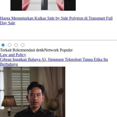
Harga Menggiurkan Kulkas Side by Side Polytron di Transmart Full
Day Sale
Terkait
Rekomendasi
detikNetwork
Populer
Law and Policy
Gibran Ingatkan Bahaya AI, Singgung Teknologi Tanpa Etika Itu
Berbahaya