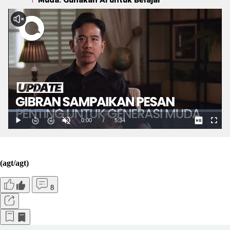
(agt/agt)
8