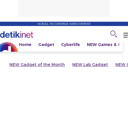
SCROLL TO CONTINUE WITH CONTENT
Home
Gadget
Cyberlife
NEW
Games & Espo
NEW
Gadget of the Month
NEW
Lab Gadget
NEW
G