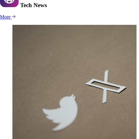
Tech
News
More