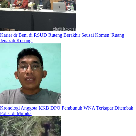
Karier dr Beni di RSUD Ruteng Berakhir Seusai Komen 'Ruang
Jenazah Kosong'
Kronologi Anggota KKB DPO Pembunuh WNA Terkapar Ditembak
Polisi di Mimika