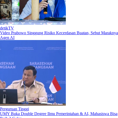
detikTV
Video Prabowo Singgung Risiko Kecerdasan Buatan, Sebut Maraknya
Agen AI
Perguruan Tinggi
UMY Buka Double Degree Ilmu Pemerintahan & AI, Mahasiswa Bisa