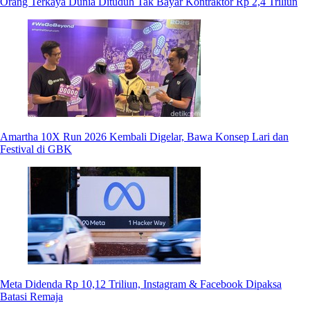
Orang Terkaya Dunia Dituduh Tak Bayar Kontraktor Rp 2,4 Triliun
Amartha 10X Run 2026 Kembali Digelar, Bawa Konsep Lari dan
Festival di GBK
Meta Didenda Rp 10,12 Triliun, Instagram & Facebook Dipaksa
Batasi Remaja