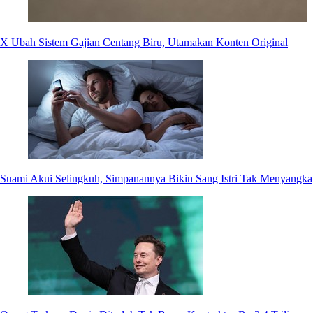
X Ubah Sistem Gajian Centang Biru, Utamakan Konten Original
Suami Akui Selingkuh, Simpanannya Bikin Sang Istri Tak Menyangka