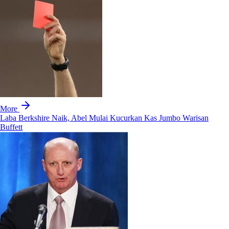
More
Laba Berkshire Naik, Abel Mulai Kucurkan Kas Jumbo Warisan
Buffett