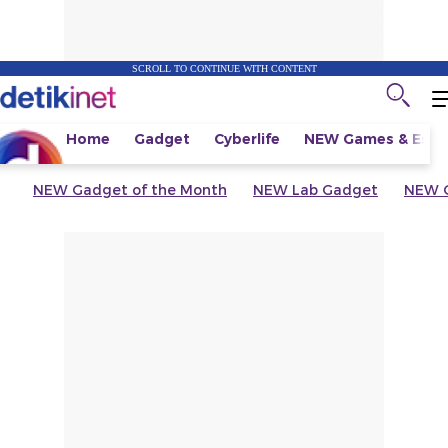
SCROLL TO CONTINUE WITH CONTENT
Home
Gadget
Cyberlife
NEW
Games & Espo
NEW
Gadget of the Month
NEW
Lab Gadget
NEW
G