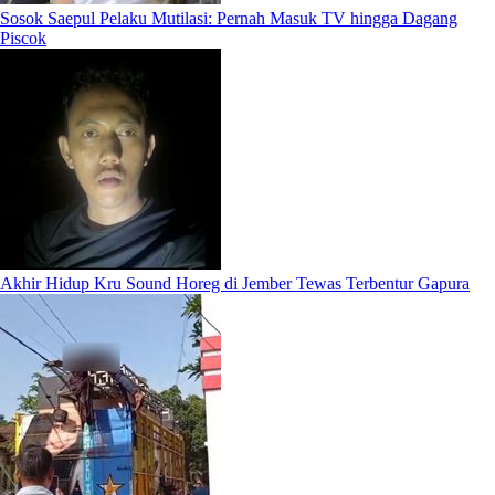
Sosok Saepul Pelaku Mutilasi: Pernah Masuk TV hingga Dagang
Piscok
Akhir Hidup Kru Sound Horeg di Jember Tewas Terbentur Gapura