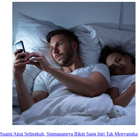
Suami Akui Selingkuh, Simpanannya Bikin Sang Istri Tak Menyangka