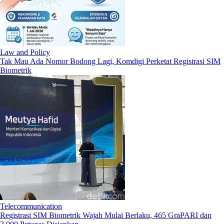
Law and Policy
Tak Mau Ada Nomor Bodong Lagi, Komdigi Perketat Registrasi SIM
Biometrik
Telecommunication
Registrasi SIM Biometrik Wajah Mulai Berlaku, 465 GraPARI dan