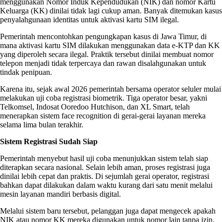
menggunakan Nomor Induk Kependudukan (NIK) dan nomor Kartu
Keluarga (KK) dinilai tidak lagi cukup aman. Banyak ditemukan kasus
penyalahgunaan identitas untuk aktivasi kartu SIM ilegal.
Pemerintah mencontohkan pengungkapan kasus di Jawa Timur, di
mana aktivasi kartu SIM dilakukan menggunakan data e-KTP dan KK
yang diperoleh secara ilegal. Praktik tersebut dinilai membuat nomor
telepon menjadi tidak terpercaya dan rawan disalahgunakan untuk
tindak penipuan.
Karena itu, sejak awal 2026 pemerintah bersama operator seluler mulai
melakukan uji coba registrasi biometrik. Tiga operator besar, yakni
Telkomsel, Indosat Ooredoo Hutchison, dan XL Smart, telah
menerapkan sistem face recognition di gerai-gerai layanan mereka
selama lima bulan terakhir.
Sistem Registrasi Sudah Siap
Pemerintah menyebut hasil uji coba menunjukkan sistem telah siap
diterapkan secara nasional. Selain lebih aman, proses registrasi juga
dinilai lebih cepat dan praktis. Di sejumlah gerai operator, registrasi
bahkan dapat dilakukan dalam waktu kurang dari satu menit melalui
mesin layanan mandiri berbasis digital.
Melalui sistem baru tersebut, pelanggan juga dapat mengecek apakah
NIK atau nomor KK mereka digunakan untuk nomor lain tanpa izin.