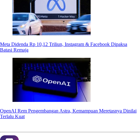
Meta Didenda Rp 10,12 Triliun, Instagram & Facebook Dipaksa
Batasi Remaja
OpenAI Rem Pengembangan Astra, Kemampuan Meretasnya Dinilai
Terlalu Kuat