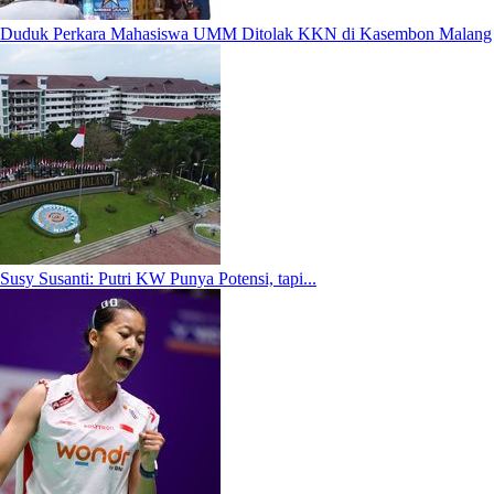
Duduk Perkara Mahasiswa UMM Ditolak KKN di Kasembon Malang
Susy Susanti: Putri KW Punya Potensi, tapi...