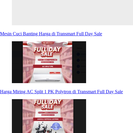
Mesin Cuci Banting Harga di Transmart Full Day Sale
Harga Miring AC Split 1 PK Polytron di Transmart Full Day Sale