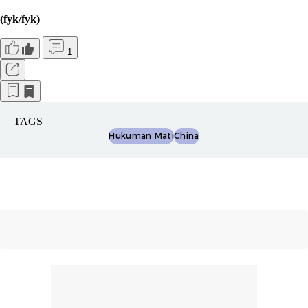
(fyk/fyk)
1
TAGS
Hukuman Mati
China