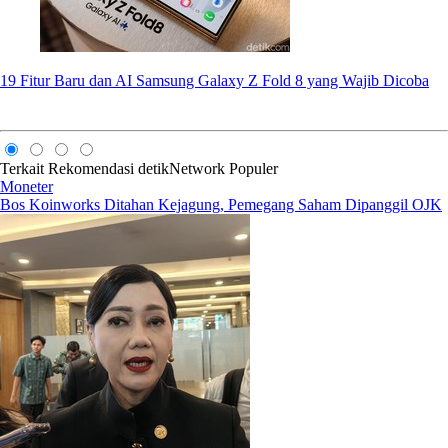
19 Fitur Baru dan AI Samsung Galaxy Z Fold 8 yang Wajib Dicoba
Terkait
Rekomendasi
detikNetwork
Populer
Moneter
Bos Koinworks Ditahan Kejagung, Pemegang Saham Dipanggil OJK