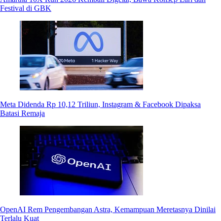
Festival di GBK
Meta Didenda Rp 10,12 Triliun, Instagram & Facebook Dipaksa
Batasi Remaja
OpenAI Rem Pengembangan Astra, Kemampuan Meretasnya Dinilai
Terlalu Kuat