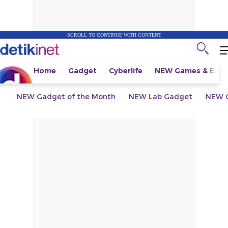
SCROLL TO CONTINUE WITH CONTENT
Home
Gadget
Cyberlife
NEW
Games & Espo
NEW
Gadget of the Month
NEW
Lab Gadget
NEW
G