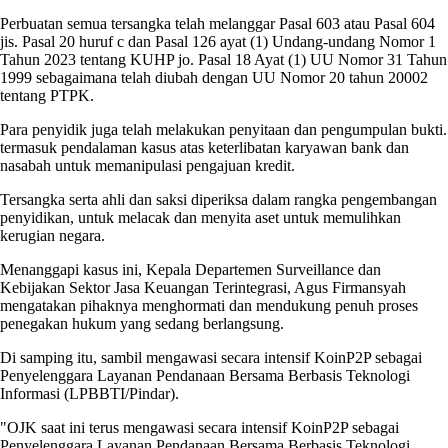
Perbuatan semua tersangka telah melanggar Pasal 603 atau Pasal 604
jis. Pasal 20 huruf c dan Pasal 126 ayat (1) Undang-undang Nomor 1
Tahun 2023 tentang KUHP jo. Pasal 18 Ayat (1) UU Nomor 31 Tahun
1999 sebagaimana telah diubah dengan UU Nomor 20 tahun 20002
tentang PTPK.
Para penyidik juga telah melakukan penyitaan dan pengumpulan bukti.
termasuk pendalaman kasus atas keterlibatan karyawan bank dan
nasabah untuk memanipulasi pengajuan kredit.
Tersangka serta ahli dan saksi diperiksa dalam rangka pengembangan
penyidikan, untuk melacak dan menyita aset untuk memulihkan
kerugian negara.
Menanggapi kasus ini, Kepala Departemen Surveillance dan
Kebijakan Sektor Jasa Keuangan Terintegrasi, Agus Firmansyah
mengatakan pihaknya menghormati dan mendukung penuh proses
penegakan hukum yang sedang berlangsung.
Di samping itu, sambil mengawasi secara intensif KoinP2P sebagai
Penyelenggara Layanan Pendanaan Bersama Berbasis Teknologi
Informasi (LPBBTI/Pindar).
"OJK saat ini terus mengawasi secara intensif KoinP2P sebagai
Penyelenggara Layanan Pendanaan Bersama Berbasis Teknologi