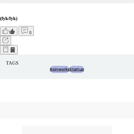
(fyk/fyk)
0
TAGS
Koinworks
Startup