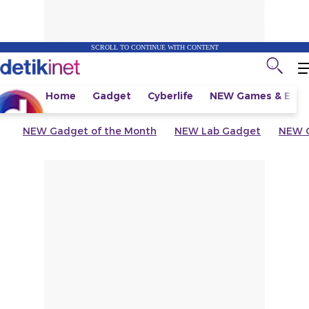
SCROLL TO CONTINUE WITH CONTENT
Home
Gadget
Cyberlife
NEW
Games & Espo
NEW
Gadget of the Month
NEW
Lab Gadget
NEW
G