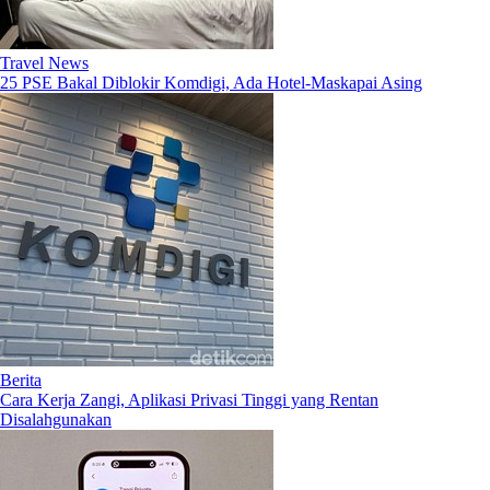
Travel News
25 PSE Bakal Diblokir Komdigi, Ada Hotel-Maskapai Asing
Berita
Cara Kerja Zangi, Aplikasi Privasi Tinggi yang Rentan
Disalahgunakan