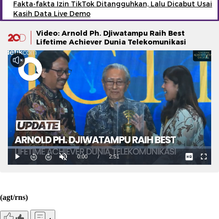
Fakta-fakta Izin TikTok Ditangguhkan, Lalu Dicabut Usai
Kasih Data Live Demo
Video: Arnold Ph. Djiwatampu Raih Best
Lifetime Achiever Dunia Telekomunikasi
(agt/rns)