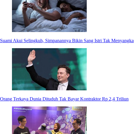
Suami Akui Selingkuh, Simpanannya Bikin Sang Istri Tak Menyangka
Orang Terkaya Dunia Dituduh Tak Bayar Kontraktor Rp 2,4 Triliun