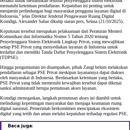
berlaku untuk memastikan seluruh penyelenggara sistem elektronik
mematuhi ketentuan pendaftaran. Kepatuhan ini penting untuk
menjamin perlindungan bagi masyarakat pengguna layanan digital di
Indonesia," jelas Direktur Jenderal Pengawasan Ruang Digital
Komdigi, Alexander Sabar dikutip siaran pers, Selasa (21/10/2025).
Keputusan tersebut merupakan pelaksanaan dari Peraturan Menteri
Komunikasi dan Informatika Nomor 5 Tahun 2020 tentang
Penyelenggara Sistem Elektronik Lingkup Privat, yang mewajibkan
setiap PSE Privat yang menyediakan layanan di Indonesia untuk
terdaftar dan memiliki Tanda Daftar Penyelenggara Sistem Elektronik
(TDPSE).
Hingga pengumuman ini disampaikan, pihak Zangi belum melakukan
pendaftaran sebagai PSE Privat meskipun layanannya dapat diakses
oleh masyarakat di Indonesia. Berdasarkan ketentuan yang berlaku,
PSE Privat yang tidak memenuhi kewajiban tersebut dapat dikenai
sanksi administratif berupa pemutusan akses layanan.
Komdigi menegaskan, langkah pemutusan akses ini diambil untuk
melindungi kepentingan masyarakat dan menjaga keamanan ruang
digital nasional. Pemerintah berkomitmen menciptakan ekosistem
digital yang tertib dan aman melalui kepatuhan terhadap regulasi PSE.
Baca juga: