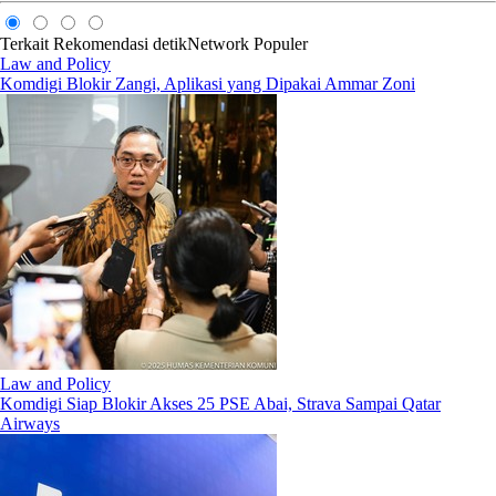
Terkait
Rekomendasi
detikNetwork
Populer
Law and Policy
Komdigi Blokir Zangi, Aplikasi yang Dipakai Ammar Zoni
Law and Policy
Komdigi Siap Blokir Akses 25 PSE Abai, Strava Sampai Qatar
Airways