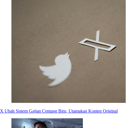
X Ubah Sistem Gajian Centang Biru, Utamakan Konten Original