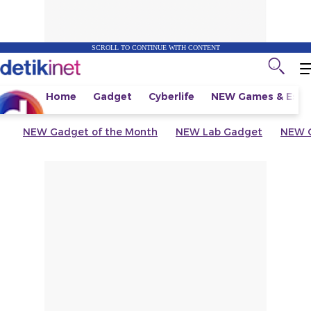
SCROLL TO CONTINUE WITH CONTENT
Home
Gadget
Cyberlife
NEW
Games & Espo
NEW
Gadget of the Month
NEW
Lab Gadget
NEW
G