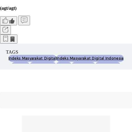
(agt/agt)
TAGS
Indeks Masyarakat Digital
Indeks Masyarakat Digital Indonesia
Imdi 2025
Adopsi Digital
Komdigi
Menkomdigi
Meutya Hafid