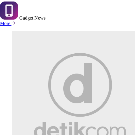
Gadget
News
More