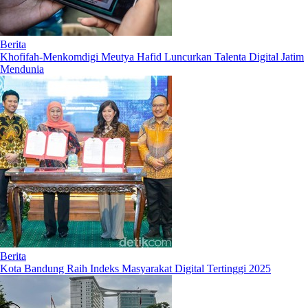
Berita
Khofifah-Menkomdigi Meutya Hafid Luncurkan Talenta Digital Jatim
Mendunia
Berita
Kota Bandung Raih Indeks Masyarakat Digital Tertinggi 2025