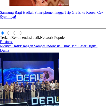
Samsung Bagi Hadiah Smartphone hingga Trip Gratis ke Korea, Cek
Syaratnya!
Terkait
Rekomendasi
detikNetwork
Populer
Business
Meutya Hafid: Jangan Sampai Indonesia Cuma Jadi Pasar Digital
Dunia