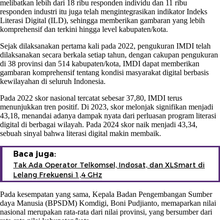
melibatkan lebih dari 18 ribu responden individu dan 11 ribu
responden industri itu juga telah mengintegrasikan indikator Indeks
Literasi Digital (ILD), sehingga memberikan gambaran yang lebih
komprehensif dan terkini hingga level kabupaten/kota.
Sejak dilaksanakan pertama kali pada 2022, pengukuran IMDI telah
dilaksanakan secara berkala setiap tahun, dengan cakupan pengukuran
di 38 provinsi dan 514 kabupaten/kota, IMDI dapat memberikan
gambaran komprehensif tentang kondisi masyarakat digital berbasis
kewilayahan di seluruh Indonesia.
Pada 2022 skor nasional tercatat sebesar 37,80, IMDI terus
menunjukkan tren positif. Di 2023, skor melonjak signifikan menjadi
43,18, menandai adanya dampak nyata dari perluasan program literasi
digital di berbagai wilayah. Pada 2024 skor naik menjadi 43,34,
sebuah sinyal bahwa literasi digital makin membaik.
Baca juga:
Tak Ada Operator Telkomsel, Indosat, dan XLSmart di
Lelang Frekuensi 1,4 GHz
Pada kesempatan yang sama, Kepala Badan Pengembangan Sumber
daya Manusia (BPSDM) Komdigi, Boni Pudjianto, memaparkan nilai
nasional merupakan rata-rata dari nilai provinsi, yang bersumber dari