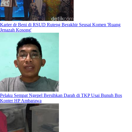
Karier dr Beni di RSUD Ruteng Berakhir Seusai Komen 'Ruang
Jenazah Kosong'
Pelaku Sempat Ngepel Bersihkan Darah di TKP Usai Bunuh Bos
Konter HP Ambarawa