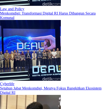
Law and Policy
Menkomdigi: Transformasi Digital RI Harus Dibangun Secara
Komunal
Cyberlife
Setahun Jabat Menkomdigi, Meutya Fokus Bangkitkan Ekosistem
Digital RI