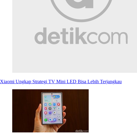
Xiaomi Ungkap Strategi TV Mini LED Bisa Lebih Terjangkau