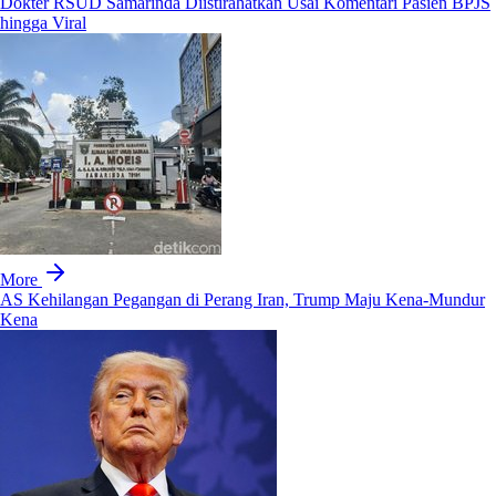
Dokter RSUD Samarinda Diistirahatkan Usai Komentari Pasien BPJS
hingga Viral
More
AS Kehilangan Pegangan di Perang Iran, Trump Maju Kena-Mundur
Kena