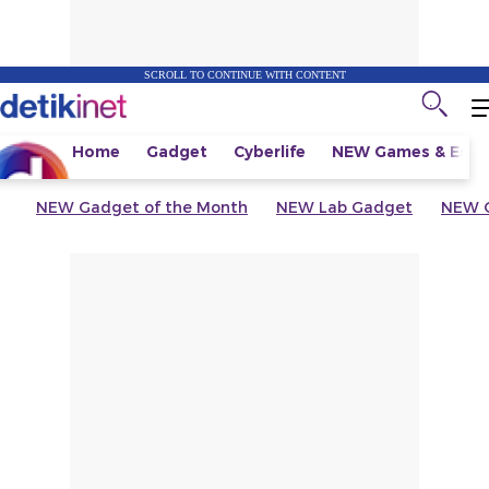
SCROLL TO CONTINUE WITH CONTENT
Home
Gadget
Cyberlife
NEW
Games & Espo
NEW
Gadget of the Month
NEW
Lab Gadget
NEW
G