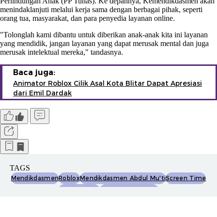
Perlindungan Anak (PP Tunas). Ke depannya, Kemendikdasmen akan
menindaklanjuti melalui kerja sama dengan berbagai pihak, seperti
orang tua, masyarakat, dan para penyedia layanan online.
"Tolonglah kami dibantu untuk diberikan anak-anak kita ini layanan
yang mendidik, jangan layanan yang dapat merusak mental dan juga
merusak intelektual mereka," tandasnya.
Baca juga:
Animator Roblox Cilik Asal Kota Blitar Dapat Apresiasi
dari Emil Dardak
TAGS
Mendikdasmen
Roblox
Mendikdasmen Abdul Mu'ti
Screen Time
Game Online
Perlindungan Anak