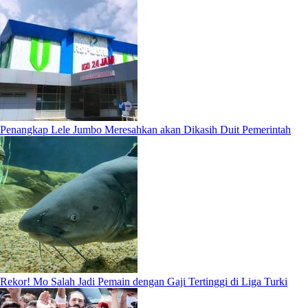
Penangkap Lele Jumbo Meresahkan akan Dikasih Duit Pemerintah
Rekor! Mo Salah Jadi Pemain dengan Gaji Tertinggi di Liga Turki