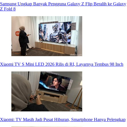
Samsung Ungkap Banyak Pengguna Galaxy Z Flip Beralih ke Galaxy
Z Fold 8
Xiaomi TV S Mini LED 2026 Rilis di RI, Layarnya Tembus 98 Inch
Xiaomi: TV Masih Jadi Pusat Hiburan, Smartphone Hanya Pelengkap