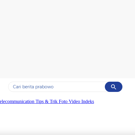
Cancel
Yang sedang ramai dicari
elecommunication
Tips & Trik
Foto
Video
Indeks
#1
data live draw sgp
#2
gempa hari ini
#3
prabowo