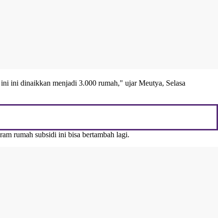
ini ini dinaikkan menjadi 3.000 rumah," ujar Meutya, Selasa
am rumah subsidi ini bisa bertambah lagi.