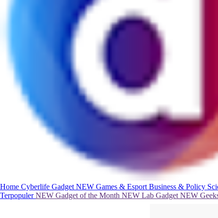
Home
Cyberlife
Gadget
NEW
Games & Esport
Business & Policy
Sc
Terpopuler
NEW
Gadget of the Month
NEW
Lab Gadget
NEW
Geeks