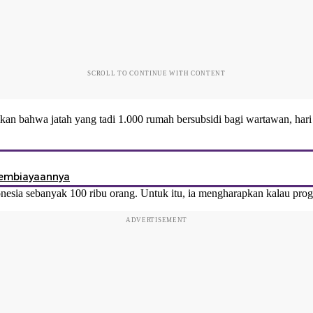
SCROLL TO CONTINUE WITH CONTENT
an bahwa jatah yang tadi 1.000 rumah bersubsidi bagi wartawan, hari 
Pembiayaannya
esia sebanyak 100 ribu orang. Untuk itu, ia mengharapkan kalau progr
ADVERTISEMENT