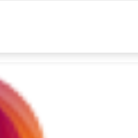
#4
iran
#5
demo
Promoted
Terakhir yang dicari
Loading...