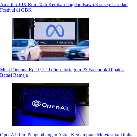
Amartha 10X Run 2026 Kembali Digelar, Bawa Konsep Lari dan
Festival di GBK
Meta Didenda Rp 10,12 Triliun, Instagram & Facebook Dipaksa
Batasi Remaja
OpenAI Rem Pengembangan Astra, Kemampuan Meretasnya Dinilai