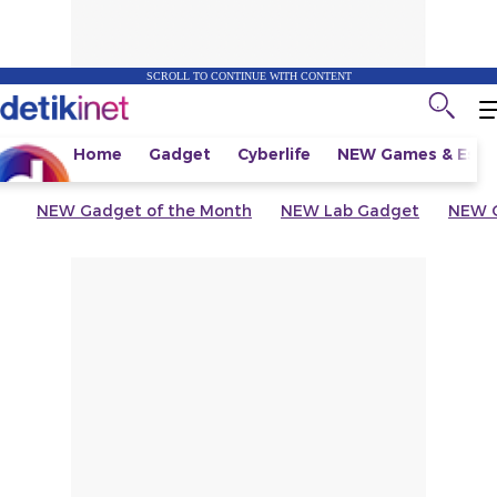
SCROLL TO CONTINUE WITH CONTENT
Home
Gadget
Cyberlife
NEW
Games & Espo
NEW
Gadget of the Month
NEW
Lab Gadget
NEW
G