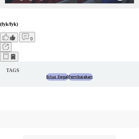
(fyk/fyk)
0
TAGS
Situs Ilegal
Pembajakan