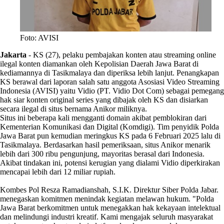
Foto: AVISI
Jakarta
-
KS (27), pelaku pembajakan konten atau streaming online
ilegal konten diamankan oleh Kepolisian Daerah Jawa Barat di
kediamannya di Tasikmalaya dan diperiksa lebih lanjut. Penangkapan
KS berawal dari laporan salah satu anggota Asosiasi Video Streaming
Indonesia (AVISI) yaitu Vidio (PT. Vidio Dot Com) sebagai pemegang
hak siar konten original series yang dibajak oleh KS dan disiarkan
secara ilegal di situs bernama Anikor miliknya.
Situs ini beberapa kali mengganti domain akibat pemblokiran dari
Kementerian Komunikasi dan Digital (Komdigi). Tim penyidik Polda
Jawa Barat pun kemudian meringkus KS pada 6 Februari 2025 lalu di
Tasikmalaya. Berdasarkan hasil pemeriksaan, situs Anikor menarik
lebih dari 300 ribu pengunjung, mayoritas berasal dari Indonesia.
Akibat tindakan ini, potensi kerugian yang dialami Vidio diperkirakan
mencapai lebih dari 12 miliar rupiah.
Kombes Pol Resza Ramadianshah, S.I.K. Direktur Siber Polda Jabar.
menegaskan komitmen menindak kegiatan melawan hukum. "Polda
Jawa Barat berkomitmen untuk menegakkan hak kekayaan intelektual
dan melindungi industri kreatif. Kami mengajak seluruh masyarakat