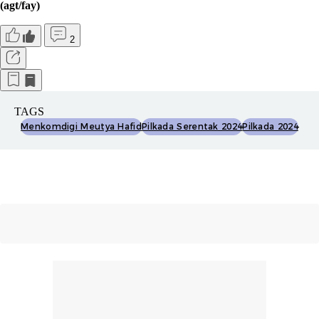
(agt/fay)
2
TAGS
Menkomdigi Meutya Hafid
Pilkada Serentak 2024
Pilkada 2024