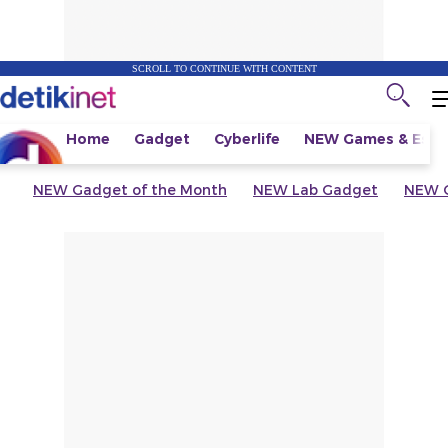
SCROLL TO CONTINUE WITH CONTENT
Home
Gadget
Cyberlife
NEW
Games & Espo
NEW
Gadget of the Month
NEW
Lab Gadget
NEW
G