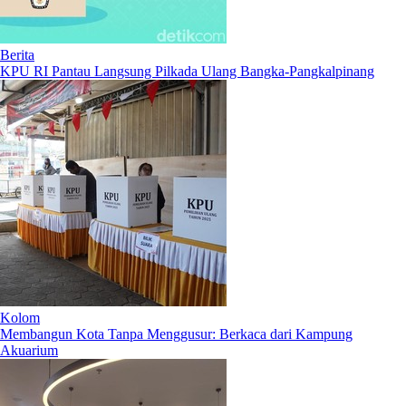
Berita
KPU RI Pantau Langsung Pilkada Ulang Bangka-Pangkalpinang
Kolom
Membangun Kota Tanpa Menggusur: Berkaca dari Kampung
Akuarium