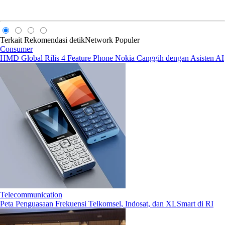
Terkait
Rekomendasi
detikNetwork
Populer
Consumer
HMD Global Rilis 4 Feature Phone Nokia Canggih dengan Asisten AI
Telecommunication
Peta Penguasaan Frekuensi Telkomsel, Indosat, dan XLSmart di RI