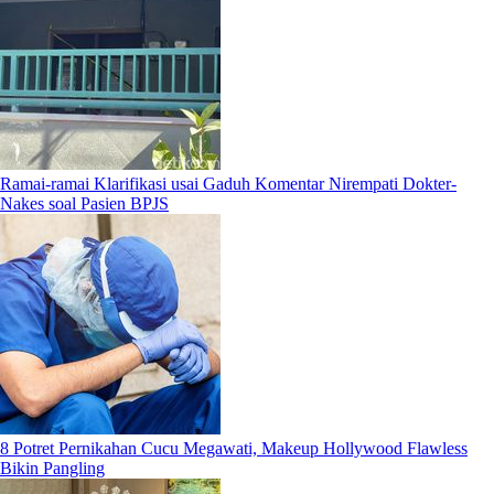
Ramai-ramai Klarifikasi usai Gaduh Komentar Nirempati Dokter-
Nakes soal Pasien BPJS
8 Potret Pernikahan Cucu Megawati, Makeup Hollywood Flawless
Bikin Pangling