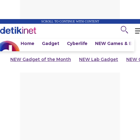
SCROLL TO CONTINUE WITH CONTENT
Home
Gadget
Cyberlife
NEW
Games & Espo
NEW
Gadget of the Month
NEW
Lab Gadget
NEW
G