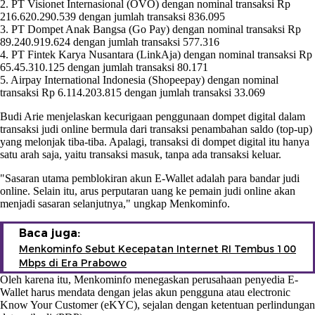
2. PT Visionet Internasional (OVO) dengan nominal transaksi Rp
216.620.290.539 dengan jumlah transaksi 836.095
3. PT Dompet Anak Bangsa (Go Pay) dengan nominal transaksi Rp
89.240.919.624 dengan jumlah transaksi 577.316
4. PT Fintek Karya Nusantara (LinkAja) dengan nominal transaksi Rp
65.45.310.125 dengan jumlah transaksi 80.171
5. Airpay International Indonesia (Shopeepay) dengan nominal
transaksi Rp 6.114.203.815 dengan jumlah transaksi 33.069
Budi Arie menjelaskan kecurigaan penggunaan dompet digital dalam
transaksi judi online bermula dari transaksi penambahan saldo (top-up)
yang melonjak tiba-tiba. Apalagi, transaksi di dompet digital itu hanya
satu arah saja, yaitu transaksi masuk, tanpa ada transaksi keluar.
"Sasaran utama pemblokiran akun E-Wallet adalah para bandar judi
online. Selain itu, arus perputaran uang ke pemain judi online akan
menjadi sasaran selanjutnya," ungkap Menkominfo.
Baca juga:
Menkominfo Sebut Kecepatan Internet RI Tembus 100
Mbps di Era Prabowo
Oleh karena itu, Menkominfo menegaskan perusahaan penyedia E-
Wallet harus mendata dengan jelas akun pengguna atau electronic
Know Your Customer (eKYC), sejalan dengan ketentuan perlindungan