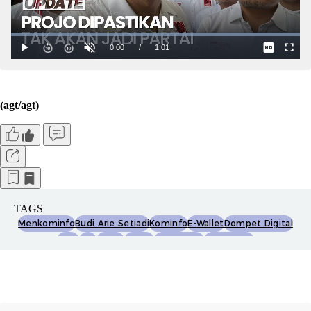
(agt/agt)
TAGS
Menkominfo
Budi Arie Setiadi
Kominfo
E-Wallet
Dompet Digital
Dana
Ovo
Gopay
Linkaja
Shopeepay
Judi Online