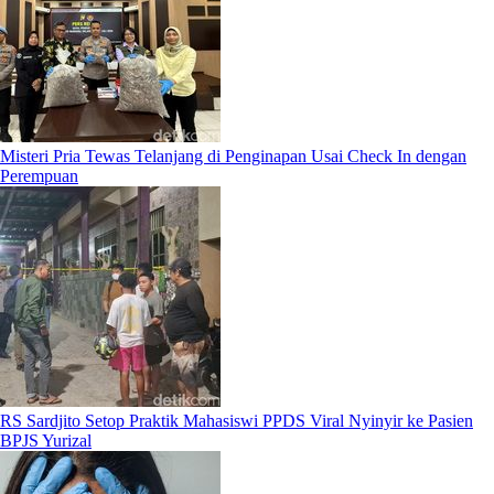
Misteri Pria Tewas Telanjang di Penginapan Usai Check In dengan
Perempuan
RS Sardjito Setop Praktik Mahasiswi PPDS Viral Nyinyir ke Pasien
BPJS Yurizal