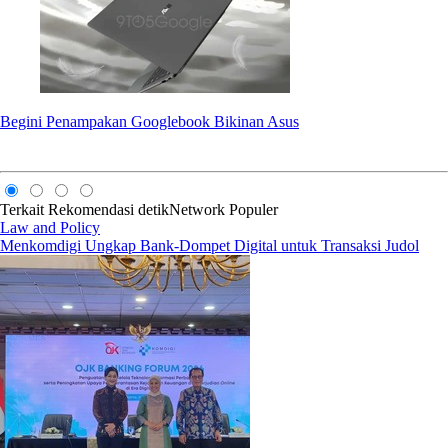
Begini Penampakan Googlebook Bikinan Asus
Terkait
Rekomendasi
detikNetwork
Populer
Law and Policy
Menkomdigi Ungkap Bank-Dompet Digital untuk Transaksi Judol