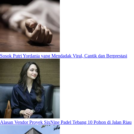
Sosok Putri Yordania yang Mendadak Viral, Cantik dan Berprestasi
Alasan Vendor Proyek SixNine Padel Tebang 10 Pohon di Jalan Riau