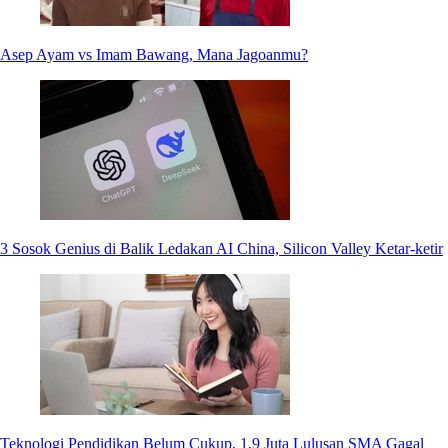
Asep Ayam vs Imam Bawang, Mana Jagoanmu?
3 Sosok Genius di Balik Ledakan AI China, Silicon Valley Ketar-ketir
Teknologi Pendidikan Belum Cukup, 1,9 Juta Lulusan SMA Gagal