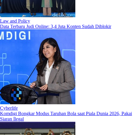
Law and Policy
Data Terbaru Judi Online: 3,4 Juta Konten Sudah Diblokir
Cyberlife
Komdigi Bongkar Modus Taruhan Bola saat Piala Dunia 2026, Pakai
Siaran Ilegal