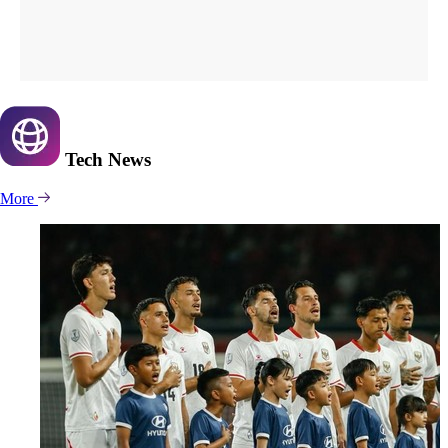
Tech
News
More