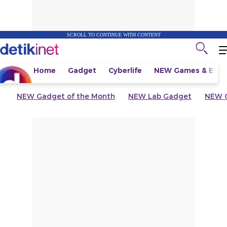
SCROLL TO CONTINUE WITH CONTENT
Home
Gadget
Cyberlife
NEW
Games & Espo
NEW
Gadget of the Month
NEW
Lab Gadget
NEW
G