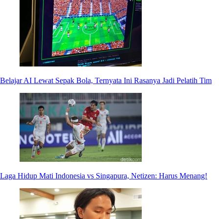
Belajar AI Lewat Sepak Bola, Ternyata Ini Rasanya Jadi Pelatih Tim
Laga Hidup Mati Indonesia vs Singapura, Netizen: Harus Menang!