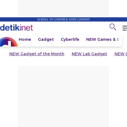
SCROLL TO CONTINUE WITH CONTENT
Home
Gadget
Cyberlife
NEW
Games & Espo
NEW
Gadget of the Month
NEW
Lab Gadget
NEW
G