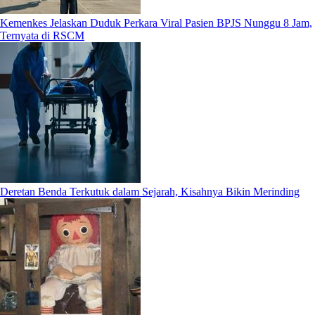
Kemenkes Jelaskan Duduk Perkara Viral Pasien BPJS Nunggu 8 Jam,
Ternyata di RSCM
Deretan Benda Terkutuk dalam Sejarah, Kisahnya Bikin Merinding