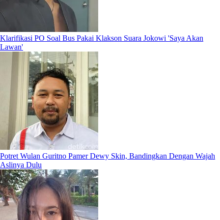
Klarifikasi PO Soal Bus Pakai Klakson Suara Jokowi 'Saya Akan
Lawan'
Potret Wulan Guritno Pamer Dewy Skin, Bandingkan Dengan Wajah
Aslinya Dulu