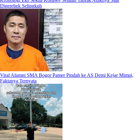
Kronologi Eks Sekda Konawe Selatan Tabrak Adiknya Saat
Digerebek Selingkuh
Viral Alumni SMA Bogor Pamer Pindah ke AS Demi Kejar Mimpi,
Faktanya Ternyata